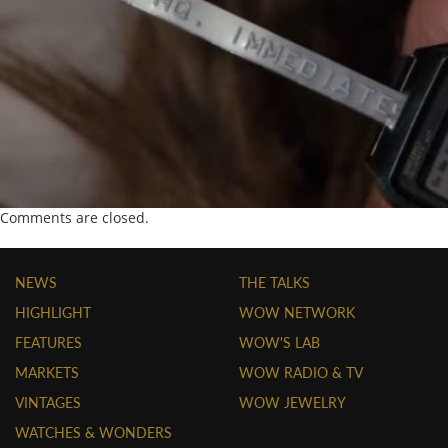
Comments are closed.
NEWS
THE TALKS
HIGHLIGHT
WOW NETWORK
FEATURES
WOW'S LAB
MARKETS
WOW RADIO & TV
VINTAGES
WOW JEWELRY
WATCHES & WONDERS