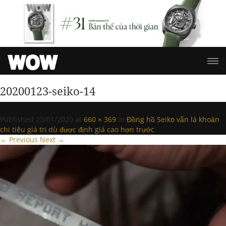
20200123-seiko-14
Published
23/01/2020
at
660 × 369
in
Đồng hồ Seiko vẫn là khoản
chi tiêu giá trị dù được định giá cao hơn trước
.
← Previous
Next →