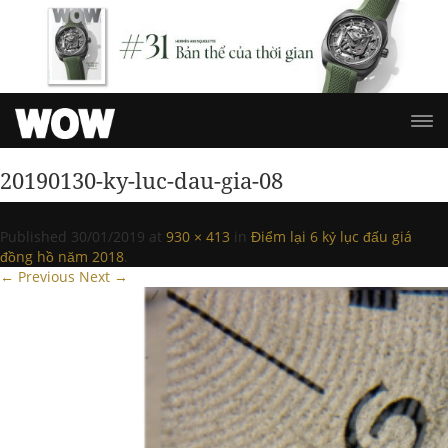
20190130-ky-luc-dau-gia-08
Published
30/01/2019
at
930 × 413
in
Điểm lại 6 kỷ lục đấu giá
đồng hồ năm 2018
.
← Previous
Next →