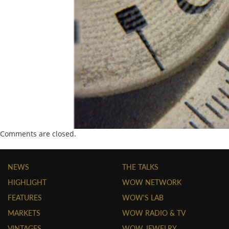
Comments are closed.
NEWS
THE TALKS
HIGHLIGHT
WOW NETWORK
FEATURES
WOW'S LAB
MARKETS
WOW RADIO & TV
VINTAGES
WOW JEWELRY