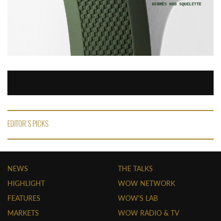
EDITOR'S PICKS
NEWS
THE TALKS
HIGHLIGHT
WOW NETWORK
FEATURES
WOW'S LAB
MARKETS
WOW RADIO & TV