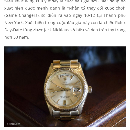
Điều khác đáng chú ý ở đây là cuộc đấu giá nơi chiếc đồng hồ
xuất hiện được mệnh danh là “Nhân tố thay đổi cuộc chơi”
(Game Changers), sẽ diễn ra vào ngày 10/12 tại Thành phố
New York. Xuất hiện trong cuộc đấu giá này còn là chiếc Rolex
Day-Date từng được Jack Nicklaus sở hữu và đeo trên tay trong
hơn 50 năm.