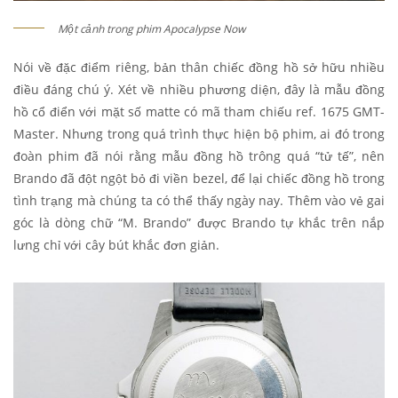
Một cảnh trong phim Apocalypse Now
Nói về đặc điểm riêng, bản thân chiếc đồng hồ sở hữu nhiều
điều đáng chú ý. Xét về nhiều phương diện, đây là mẫu đồng
hồ cổ điển với mặt số matte có mã tham chiếu ref. 1675 GMT-
Master. Nhưng trong quá trình thực hiện bộ phim, ai đó trong
đoàn phim đã nói rằng mẫu đồng hồ trông quá “tử tế”, nên
Brando đã đột ngột bỏ đi viền bezel, để lại chiếc đồng hồ trong
tình trạng mà chúng ta có thể thấy ngày nay. Thêm vào vẻ gai
góc là dòng chữ “M. Brando” được Brando tự khắc trên nắp
lưng chỉ với cây bút khắc đơn giản.