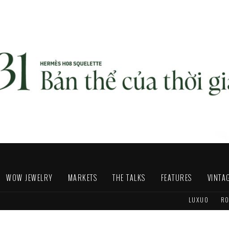
WOW JEWELRY
MARKETS
THE TALKS
FEATURES
VINTA
LUXUO
RO