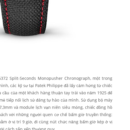
 5372 Split-Seconds Monopusher Chronograph, một trong
mình, các kỹ sư tại Patek Philippe đã lấy cảm hứng từ chiếc
u cầu của một khách hàng thuận tay trái vào năm 1925 để
 mẻ tiếp nối lịch sử đáng tự hào của mình. Sử dụng bộ máy
 7,3mm và module lịch vạn niên siêu mỏng, chiếc đồng hồ
thách với những người quen cơ chế bấm giờ truyền thống:
m ở vị trí 9 giờ, đi cùng nút chức năng bấm giờ kép ở vị
 với cách sắp xếp thường quy.