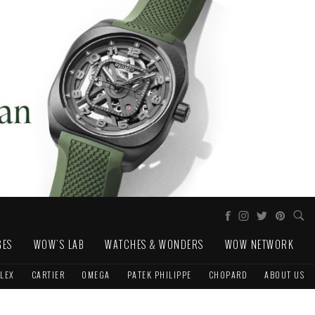
GES
WOW'S LAB
WATCHES & WONDERS
WOW NETWORK
LEX
CARTIER
OMEGA
PATEK PHILIPPE
CHOPARD
ABOUT US