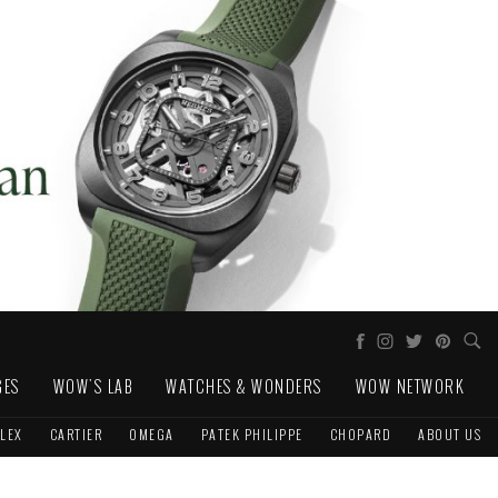
GES
WOW'S LAB
WATCHES & WONDERS
WOW NETWORK
LEX
CARTIER
OMEGA
PATEK PHILIPPE
CHOPARD
ABOUT US