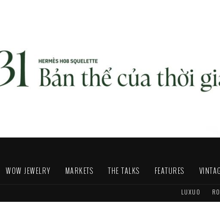
WOW JEWELRY
MARKETS
THE TALKS
FEATURES
VINTA
LUXUO
RO