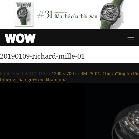
20190109-richard-mille-01
Published
09/01/2019
at
1200 × 700
in
RM 25-01: Chiếc đồng hồ tối
thượng của người mê khám phá
.