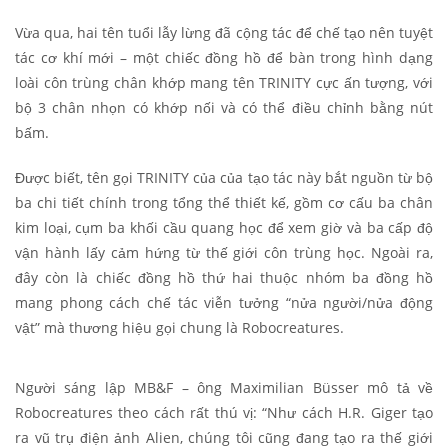
Vừa qua, hai tên tuổi lẫy lừng đã cộng tác để chế tạo nên tuyệt
tác cơ khí mới – một chiếc đồng hồ để bàn trong hình dạng
loài côn trùng chân khớp mang tên TRINITY cực ấn tượng, với
bộ 3 chân nhọn có khớp nối và có thể điều chỉnh bằng nút
bấm.
Được biết, tên gọi TRINITY của của tạo tác này bắt nguồn từ bộ
ba chi tiết chính trong tổng thể thiết kế, gồm cơ cấu ba chân
kim loại, cụm ba khối cầu quang học để xem giờ và ba cấp độ
vận hành lấy cảm hứng từ thế giới côn trùng học. Ngoài ra,
đây còn là chiếc đồng hồ thứ hai thuộc nhóm ba đồng hồ
mang phong cách chế tác viễn tưởng “nửa người/nửa động
vật” mà thương hiệu gọi chung là Robocreatures.
Người sáng lập MB&F – ông Maximilian Büsser mô tả về
Robocreatures theo cách rất thú vị: “Như cách H.R. Giger tạo
ra vũ trụ điện ảnh Alien, chúng tôi cũng đang tạo ra thế giới