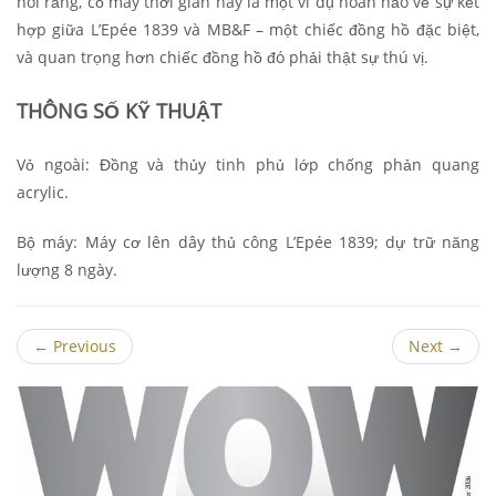
nói rằng, cỗ máy thời gian này là một ví dụ hoàn hảo về sự kết
hợp giữa L’Epée 1839 và MB&F – một chiếc đồng hồ đặc biệt,
và quan trọng hơn chiếc đồng hồ đó phải thật sự thú vị.
THÔNG SỐ KỸ THUẬT
Vỏ ngoài: Đồng và thủy tinh phủ lớp chống phản quang
acrylic.
Bộ máy: Máy cơ lên dây thủ công L’Epée 1839; dự trữ năng
lượng 8 ngày.
←
Previous
Next
→