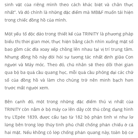
sinh vật của riêng mình theo cách khác biệt và chân thực
nhất”. Và đó chính là những đặc điểm mà MB&F muốn tái hiện
trong chiếc đồng hồ của mình.
Một yếu tố độc đáo trong thiết kế của TRINITY là phương pháp
biểu thị thời gian mới, thực hiện bằng cách nhìn xuống mặt số
bao gồm các đĩa xoay xếp chồng lên nhau tại vị trí trung tâm.
Nhưng đồng hồ này đòi hỏi sự tương tác nhất định giữa Con
người và Máy móc. Theo đó, chủ nhân sẽ theo dõi thời gian
qua bộ ba quả cầu quang học, mỗi quả cầu phóng đại các chữ
số của đồng hồ và làm cho chúng trở nên minh bạch hơn
trước mắt người xem.
Bên cạnh đó, một trong những đặc điểm thú vị nhất của
TRINITY còn nằm ở bộ máy cơ lên dây cót thủ công dạng hình
trụ L’Epée 1839, được cấu tạo từ 182 bộ phận tinh vi như lơ
lửng bên trong lớp thủy tinh phủ chất chống phản chiếu ở cả
hai mặt. Nếu không có lớp chống phản quang này, toàn bộ cơ