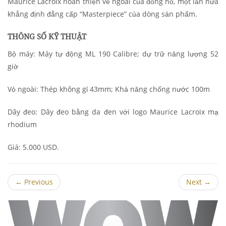
Maurice Lacroix hoàn thiện vẻ ngoài của đồng hồ, một lần nữa
khẳng định đẳng cấp “Masterpiece” của dòng sản phẩm.
THÔNG SỐ KỸ THUẬT
Bộ máy: Máy tự động ML 190 Calibre; dự trữ năng lượng 52
giờ
Vỏ ngoài: Thép không gỉ 43mm; Khả năng chống nước 100m
Dây đeo: Dây đeo bằng da đen với logo Maurice Lacroix mạ
rhodium
Giá: 5.000 USD.
←
Previous
Next
→