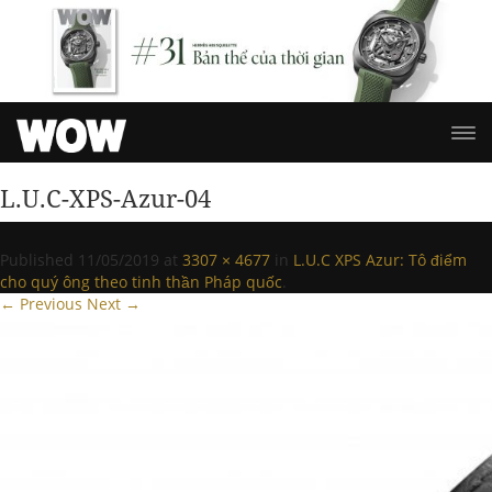
L.U.C-XPS-Azur-04
Published
11/05/2019
at
3307 × 4677
in
L.U.C XPS Azur: Tô điểm
cho quý ông theo tinh thần Pháp quốc
.
← Previous
Next →