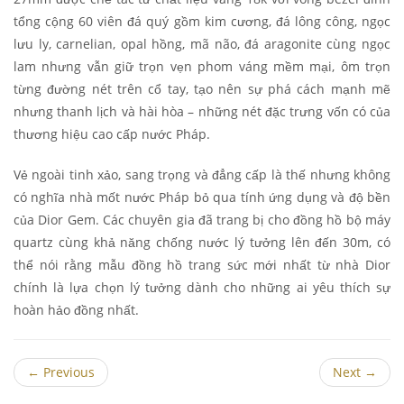
tổng cộng 60 viên đá quý gồm kim cương, đá lông công, ngọc
lưu ly, carnelian, opal hồng, mã não, đá aragonite cùng ngọc
lam nhưng vẫn giữ trọn vẹn phom váng mềm mại, ôm trọn
từng đường nét trên cổ tay, tạo nên sự phá cách mạnh mẽ
nhưng thanh lịch và hài hòa – những nét đặc trưng vốn có của
thương hiệu cao cấp nước Pháp.
Vẻ ngoài tinh xảo, sang trọng và đẳng cấp là thế nhưng không
có nghĩa nhà mốt nước Pháp bỏ qua tính ứng dụng và độ bền
của Dior Gem. Các chuyên gia đã trang bị cho đồng hồ bộ máy
quartz cùng khả năng chống nước lý tưởng lên đến 30m, có
thể nói rằng mẫu đồng hồ trang sức mới nhất từ nhà Dior
chính là lựa chọn lý tưởng dành cho những ai yêu thích sự
hoàn hảo đồng nhất.
←
Previous
Next
→