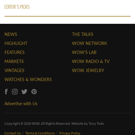
EDITOR'S PICKS
NEWS
THE TALKS
HIGHLIGHT
WOW NETWORK
FEATURES
WOW'S LAB
MARKETS
WOW RADIO & TV
VINTAGES
WOW JEWELRY
WATCHES & WONDERS
Advertise with Us
Copyright © 2026 WOW. All Rights Reserved. Website by
Tony Toàn
Contact Us
|
Terms & Conditions
|
Privacy Policy