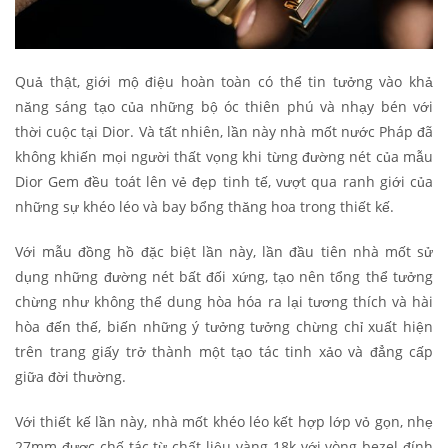
Quả thật, giới mộ điệu hoàn toàn có thể tin tưởng vào khả
năng sáng tạo của những bộ óc thiên phú và nhạy bén với
thời cuộc tại Dior. Và tất nhiên, lần này nhà mốt nước Pháp đã
không khiến mọi người thất vọng khi từng đường nét của mẫu
Dior Gem đều toát lên vẻ đẹp tinh tế, vượt qua ranh giới của
những sự khéo léo và bay bổng thăng hoa trong thiết kế.
Với mẫu đồng hồ đặc biệt lần này, lần đầu tiên nhà mốt sử
dụng những đường nét bất đối xứng, tạo nên tổng thể tưởng
chừng như không thể dung hòa hóa ra lại tương thích và hài
hòa đến thế, biến những ý tưởng tưởng chừng chỉ xuất hiện
trên trang giấy trở thành một tạo tác tinh xảo và đẳng cấp
giữa đời thường.
Với thiết kế lần này, nhà mốt khéo léo kết hợp lớp vỏ gọn, nhẹ
27mm được chế tác từ chất liệu vàng 18k với vòng bezel đính