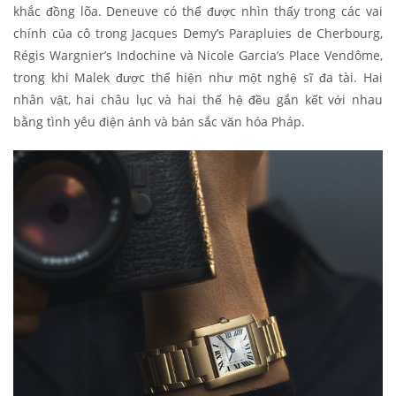
khắc đồng lõa. Deneuve có thể được nhìn thấy trong các vai
chính của cô trong Jacques Demy’s Parapluies de Cherbourg,
Régis Wargnier’s Indochine và Nicole Garcia’s Place Vendôme,
trong khi Malek được thể hiện như một nghệ sĩ đa tài. Hai
nhân vật, hai châu lục và hai thế hệ đều gắn kết với nhau
bằng tình yêu điện ảnh và bản sắc văn hóa Pháp.