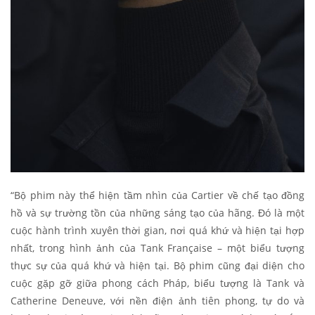
“Bộ phim này thể hiện tầm nhìn của Cartier về chế tạo đồng
hồ và sự trường tồn của những sáng tạo của hãng. Đó là một
cuộc hành trình xuyên thời gian, nơi quá khứ và hiện tại hợp
nhất, trong hình ảnh của Tank Française – một biểu tượng
thực sự của quá khứ và hiện tại. Bộ phim cũng đại diện cho
cuộc gặp gỡ giữa phong cách Pháp, biểu tượng là Tank và
Catherine Deneuve, với nền điện ảnh tiên phong, tự do và