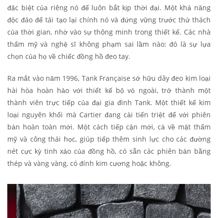
đặc biệt của riêng nó để luôn bắt kịp thời đại. Một khả năng
độc đáo để tái tạo lại chính nó và đứng vững trước thử thách
của thời gian, nhờ vào sự thông minh trong thiết kế. Các nhà
thẩm mỹ và nghệ sĩ không phạm sai lầm nào: đó là sự lựa
chọn của họ về chiếc đồng hồ đeo tay.
Ra mắt vào năm 1996, Tank Française sở hữu dây đeo kim loại
hài hòa hoàn hảo với thiết kế bộ vỏ ngoài, trở thành một
thành viên trực tiếp của đại gia đình Tank. Một thiết kế kim
loại nguyên khối mà Cartier đang cải tiến triệt để với phiên
bản hoàn toàn mới. Một cách tiếp cận mới, cả về mặt thẩm
mỹ và công thái học, giúp tiếp thêm sinh lực cho các đường
nét cực kỳ tinh xảo của đồng hồ, có sẵn các phiên bản bằng
thép và vàng vàng, có đính kim cương hoặc không.