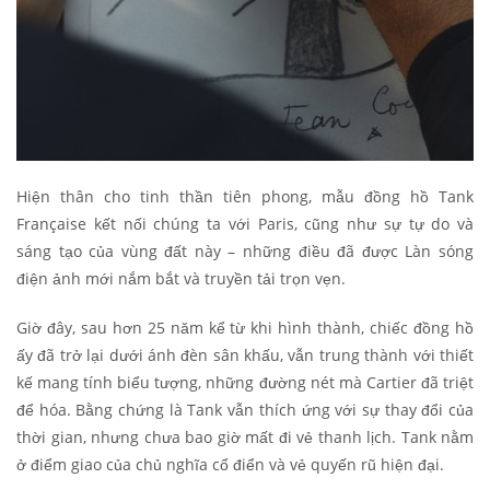
Hiện thân cho tinh thần tiên phong, mẫu đồng hồ Tank
Française kết nối chúng ta với Paris, cũng như sự tự do và
sáng tạo của vùng đất này – những điều đã được Làn sóng
điện ảnh mới nắm bắt và truyền tải trọn vẹn.
Giờ đây, sau hơn 25 năm kể từ khi hình thành, chiếc đồng hồ
ấy đã trở lại dưới ánh đèn sân khấu, vẫn trung thành với thiết
kế mang tính biểu tượng, những đường nét mà Cartier đã triệt
để hóa. Bằng chứng là Tank vẫn thích ứng với sự thay đổi của
thời gian, nhưng chưa bao giờ mất đi vẻ thanh lịch. Tank nằm
ở điểm giao của chủ nghĩa cổ điển và vẻ quyến rũ hiện đại.