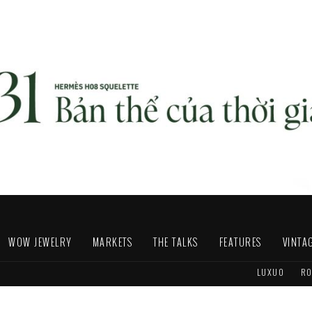
WOW JEWELRY
MARKETS
THE TALKS
FEATURES
VINTA
LUXUO
RO