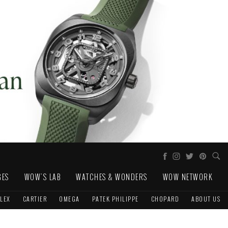
GES
WOW'S LAB
WATCHES & WONDERS
WOW NETWORK
LEX
CARTIER
OMEGA
PATEK PHILIPPE
CHOPARD
ABOUT US