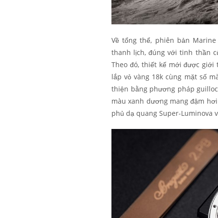
Về tổng thể, phiên bản Marine 
thanh lịch, đúng với tinh thần 
Theo đó, thiết kế mới được giớ
lắp vỏ vàng 18k cùng mặt số mà
thiện bằng phương pháp guilloch
màu xanh dương mang đậm hơi th
phủ dạ quang Super-Luminova và m