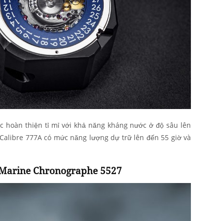
c hoàn thiện tỉ mỉ với khả năng kháng nước ở độ sâu lên
Calibre 777A có mức năng lượng dự trữ lên đến 55 giờ và
 Marine Chronographe 5527