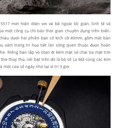
5517 mới hiện diện với vẻ bề ngoài tối giản, tinh tế và
của một công cụ chỉ báo thời gian chuyên dụng trên biển.
i thiệu dưới hai phiên bản có kích cỡ 40mm, gồm một bản
u xám trang trí họa tiết làn sóng quen thuộc được hoàn
e. Riêng bản lắp vỏ titan đi kèm mặt số chải tia mặt trời
ở thủy thủ, nổi bật trên đó là bộ số La Mã cùng các kim
ột cửa số ngày nhỏ tại vị trí 3 giờ.