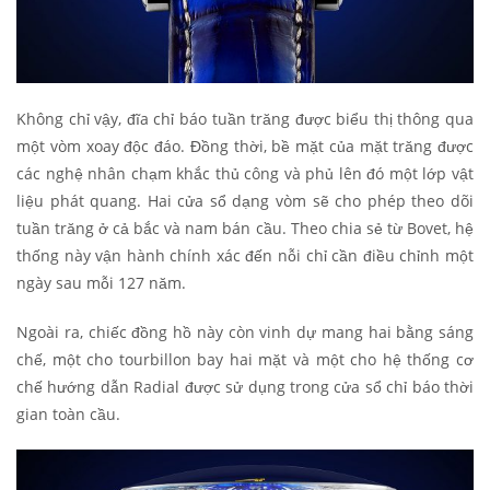
Không chỉ vậy, đĩa chỉ báo tuần trăng được biểu thị thông qua
một vòm xoay độc đáo. Đồng thời, bề mặt của mặt trăng được
các nghệ nhân chạm khắc thủ công và phủ lên đó một lớp vật
liệu phát quang. Hai cửa sổ dạng vòm sẽ cho phép theo dõi
tuần trăng ở cả bắc và nam bán cầu. Theo chia sẻ từ Bovet, hệ
thống này vận hành chính xác đến nỗi chỉ cần điều chỉnh một
ngày sau mỗi 127 năm.
Ngoài ra, chiếc đồng hồ này còn vinh dự mang hai bằng sáng
chế, một cho tourbillon bay hai mặt và một cho hệ thống cơ
chế hướng dẫn Radial được sử dụng trong cửa sổ chỉ báo thời
gian toàn cầu.