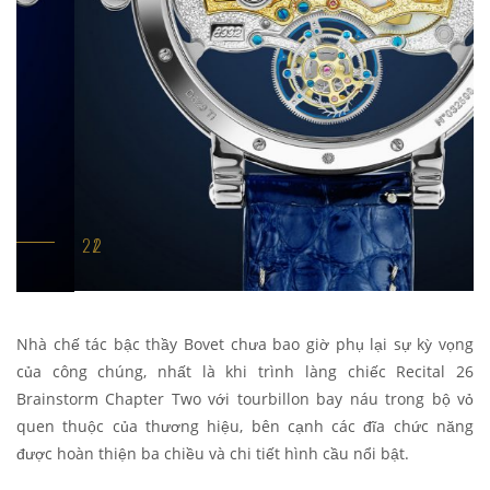
Nhà chế tác bậc thầy Bovet chưa bao giờ phụ lại sự kỳ vọng
của công chúng, nhất là khi trình làng chiếc Recital 26
Brainstorm Chapter Two với tourbillon bay náu trong bộ vỏ
quen thuộc của thương hiệu, bên cạnh các đĩa chức năng
được hoàn thiện ba chiều và chi tiết hình cầu nổi bật.