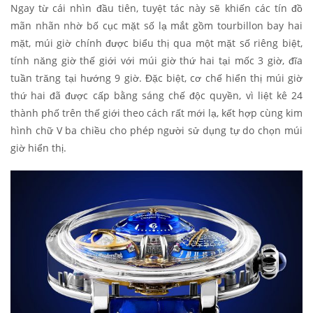
Ngay từ cái nhìn đầu tiên, tuyệt tác này sẽ khiến các tín đồ
mãn nhãn nhờ bố cục mặt số lạ mắt gồm tourbillon bay hai
mặt, múi giờ chính được biểu thị qua một mặt số riêng biệt,
tính năng giờ thế giới với múi giờ thứ hai tại mốc 3 giờ, đĩa
tuần trăng tại hướng 9 giờ. Đặc biệt, cơ chế hiển thị múi giờ
thứ hai đã được cấp bằng sáng chế độc quyền, vì liệt kê 24
thành phố trên thế giới theo cách rất mới lạ, kết hợp cùng kim
hình chữ V ba chiều cho phép người sử dụng tự do chọn múi
giờ hiển thị.