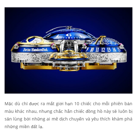
Mặc dù chỉ được ra mắt giới hạn 10 chiếc cho mỗi phiên bản
màu khác nhau, nhưng chắc hẳn chiếc đồng hồ này sẽ luôn bị
săn lùng bởi những ai mê dịch chuyển và yêu thích khám phá
những miền đất lạ.