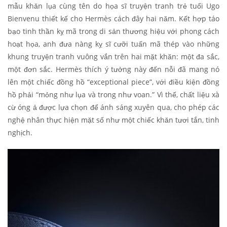
mẫu khăn lụa cùng tên do họa sĩ truyện tranh trẻ tuổi Ugo
Bienvenu thiết kế cho Hermès cách đây hai năm. Kết hợp táo
bạo tinh thần kỵ mã trong di sản thương hiệu với phong cách
hoạt họa, anh đưa nàng kỵ sĩ cưỡi tuấn mã thép vào những
khung truyện tranh vuông vắn trên hai mặt khăn: một đa sắc,
một đơn sắc. Hermès thích ý tưởng này đến nỗi đã mang nó
lên một chiếc đồng hồ “exceptional piece”, với điều kiện đồng
hồ phải “mỏng như lụa và trong như voan.” Vì thế, chất liệu xà
cừ óng ả được lựa chọn để ánh sáng xuyên qua, cho phép các
nghệ nhân thực hiện mặt số như một chiếc khăn tươi tắn, tinh
nghịch.