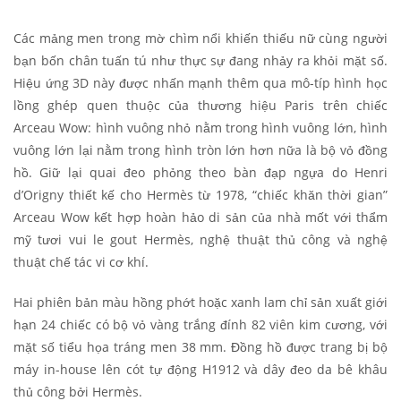
Các mảng men trong mờ chìm nổi khiến thiếu nữ cùng người
bạn bốn chân tuấn tú như thực sự đang nhảy ra khỏi mặt số.
Hiệu ứng 3D này được nhấn mạnh thêm qua mô-típ hình học
lồng ghép quen thuộc của thương hiệu Paris trên chiếc
Arceau Wow: hình vuông nhỏ nằm trong hình vuông lớn, hình
vuông lớn lại nằm trong hình tròn lớn hơn nữa là bộ vỏ đồng
hồ. Giữ lại quai đeo phỏng theo bàn đạp ngựa do Henri
d’Origny thiết kế cho Hermès từ 1978, “chiếc khăn thời gian”
Arceau Wow kết hợp hoàn hảo di sản của nhà mốt với thẩm
mỹ tươi vui le gout Hermès, nghệ thuật thủ công và nghệ
thuật chế tác vi cơ khí.
Hai phiên bản màu hồng phớt hoặc xanh lam chỉ sản xuất giới
hạn 24 chiếc có bộ vỏ vàng trắng đính 82 viên kim cương, với
mặt số tiểu họa tráng men 38 mm. Đồng hồ được trang bị bộ
máy in-house lên cót tự động H1912 và dây đeo da bê khâu
thủ công bởi Hermès.