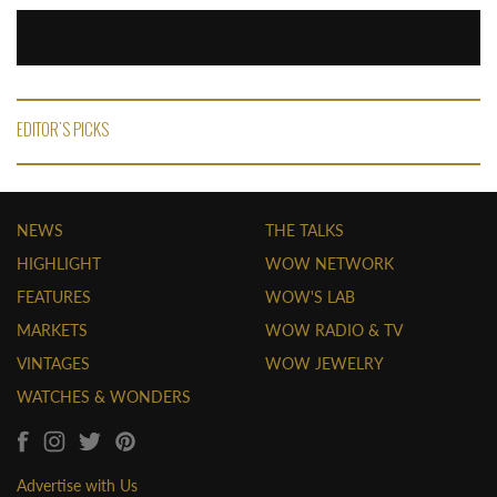
EDITOR'S PICKS
NEWS
THE TALKS
HIGHLIGHT
WOW NETWORK
FEATURES
WOW'S LAB
MARKETS
WOW RADIO & TV
VINTAGES
WOW JEWELRY
WATCHES & WONDERS
Advertise with Us