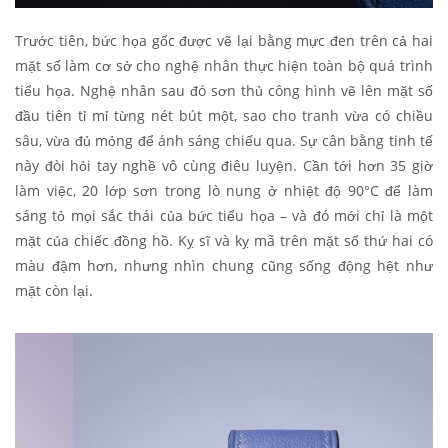
Trước tiên, bức họa gốc được vẽ lại bằng mực đen trên cả hai
mặt số làm cơ sở cho nghệ nhân thực hiện toàn bộ quá trình
tiểu họa. Nghệ nhân sau đó sơn thủ công hình vẽ lên mặt số
đầu tiên tỉ mỉ từng nét bút một, sao cho tranh vừa có chiều
sâu, vừa đủ mỏng để ánh sáng chiếu qua. Sự cân bằng tinh tế
này đòi hỏi tay nghề vô cùng điêu luyện. Cần tới hơn 35 giờ
làm việc, 20 lớp sơn trong lò nung ở nhiệt độ 90°C để làm
sáng tỏ mọi sắc thái của bức tiểu họa – và đó mới chỉ là một
mặt của chiếc đồng hồ. Kỵ sĩ và kỵ mã trên mặt số thứ hai có
màu đậm hơn, nhưng nhìn chung cũng sống động hệt như
mặt còn lại.