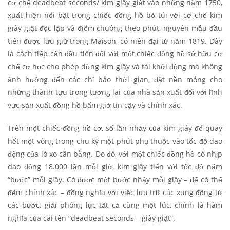
cơ chế deadbeat seconds/ kim giây giật vào những năm 1750,
xuất hiện nổi bật trong chiếc đồng hồ bỏ túi với cơ chế kim
giây giật độc lập và điểm chuông theo phút, nguyên mẫu đầu
tiên được lưu giữ trong Maison, có niên đại từ năm 1819. Đây
là cách tiếp cận đầu tiên đối với một chiếc đồng hồ sở hữu cơ
chế cơ học cho phép dừng kim giây và tái khởi động mà không
ảnh hưởng đến các chỉ báo thời gian, đặt nền móng cho
những thành tựu trong tương lai của nhà sản xuất đối với lĩnh
vực sản xuất đồng hồ bấm giờ tin cậy và chính xác.
Trên một chiếc đồng hồ cơ, số lần nhảy của kim giây để quay
hết một vòng trong chu kỳ một phút phụ thuộc vào tốc độ dao
động của lò xo cân bằng. Do đó, với một chiếc đồng hồ có nhịp
dao động 18.000 lần mỗi giờ, kim giây tiến với tốc độ năm
“bước” mỗi giây. Có được một bước nhảy mỗi giây – để có thể
đếm chính xác – đồng nghĩa với việc lưu trữ các xung động từ
các bước, giải phóng lực tất cả cùng một lúc, chính là hàm
nghĩa của cái tên “deadbeat seconds – giây giật”.