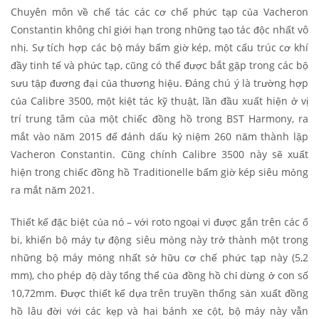
Chuyên môn về chế tác các cơ chế phức tạp của Vacheron
Constantin không chỉ giới hạn trong những tạo tác độc nhất vô
nhị. Sự tích hợp các bộ máy bấm giờ kép, một cấu trúc cơ khí
đầy tinh tế và phức tạp, cũng có thể được bắt gặp trong các bộ
sưu tập đương đại của thương hiệu. Đáng chú ý là trường hợp
của Calibre 3500, một kiệt tác kỹ thuật, lần đầu xuất hiện ở vị
trí trung tâm của một chiếc đồng hồ trong BST Harmony, ra
mắt vào năm 2015 để đánh dấu kỷ niệm 260 năm thành lập
Vacheron Constantin. Cũng chính Calibre 3500 này sẽ xuất
hiện trong chiếc đồng hồ Traditionelle bấm giờ kép siêu mỏng
ra mắt năm 2021.
Thiết kế đặc biệt của nó – với roto ngoại vi được gắn trên các ổ
bi, khiến bộ máy tự động siêu mỏng này trở thành một trong
những bộ máy mỏng nhất sở hữu cơ chế phức tạp này (5,2
mm), cho phép độ dày tổng thể của đồng hồ chỉ dừng ở con số
10,72mm. Được thiết kế dựa trên truyền thống sản xuất đồng
hồ lâu đời với các kẹp và hai bánh xe cột, bộ máy này vẫn