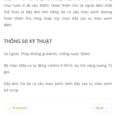
chịu nước ở độ sâu 300m. Hoàn thiện cho vẻ ngoài đậm chất
thể thao là dây đeo làm bằng da cá sấu màu xanh dương
hoàn thiện thủ công, hoặc tùy chọn dây cao su màu xanh
đậm.
THÔNG SỐ KỸ THUẬT
Vỏ ngoài: Thép không gỉ 44mm, chống nước 300m.
Bộ máy: Máy cơ tự động calibre P.9010; dự trữ năng lượng 72
giờ.
Dây đeo: Da da cá sấu màu xanh, kèm dây cao su màu xanh
bổ sung.
←
Previous
Next
→