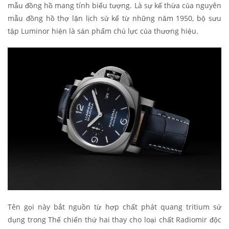
mẫu đồng hồ mang tính biểu tượng. Là sự kế thừa của nguyên
mẫu đồng hồ thợ lặn lịch sử kể từ những năm 1950, bộ sưu
tập Luminor hiện là sản phẩm chủ lực của thương hiệu.
Tên gọi này bắt nguồn từ hợp chất phát quang tritium sử
dụng trong Thế chiến thứ hai thay cho loại chất Radiomir độc