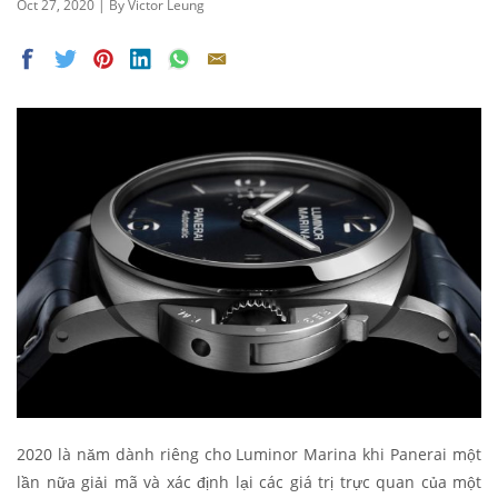
Oct 27, 2020 | By Victor Leung
2020 là năm dành riêng cho Luminor Marina khi Panerai một
lần nữa giải mã và xác định lại các giá trị trực quan của một