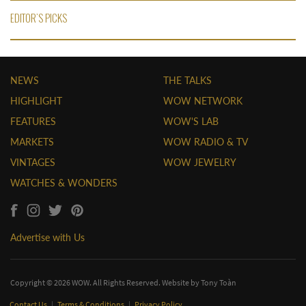
EDITOR'S PICKS
NEWS
THE TALKS
HIGHLIGHT
WOW NETWORK
FEATURES
WOW'S LAB
MARKETS
WOW RADIO & TV
VINTAGES
WOW JEWELRY
WATCHES & WONDERS
Advertise with Us
Copyright © 2026 WOW. All Rights Reserved. Website by
Tony Toàn
Contact Us
|
Terms & Conditions
|
Privacy Policy