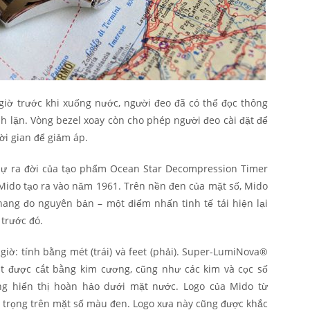
2 giờ trước khi xuống nước, người đeo đã có thể đọc thông
nh lặn. Vòng bezel xoay còn cho phép người đeo cài đặt để
ời gian để giảm áp.
 sự ra đời của tạo phẩm Ocean Star Decompression Timer
Mido tạo ra vào năm 1961. Trên nền đen của mặt số, Mido
hang đo nguyên bản – một điểm nhấn tinh tế tái hiện lại
trước đó.
2 giờ: tính bằng mét (trái) và feet (phải). Super-LumiNova®
út được cắt bằng kim cương, cũng như các kim và cọc số
g hiển thị hoàn hảo dưới mặt nước. Logo của Mido từ
trọng trên mặt số màu đen. Logo xưa này cũng được khắc