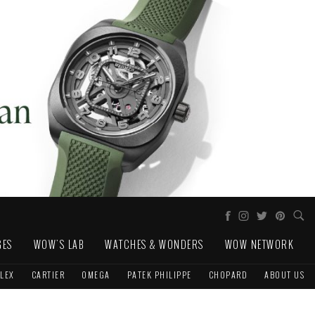
GES
WOW'S LAB
WATCHES & WONDERS
WOW NETWORK
LEX
CARTIER
OMEGA
PATEK PHILIPPE
CHOPARD
ABOUT US