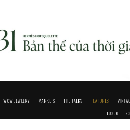
WOW JEWELRY
MARKETS
THE TALKS
FEATURES
VINTA
LUXUO
RO