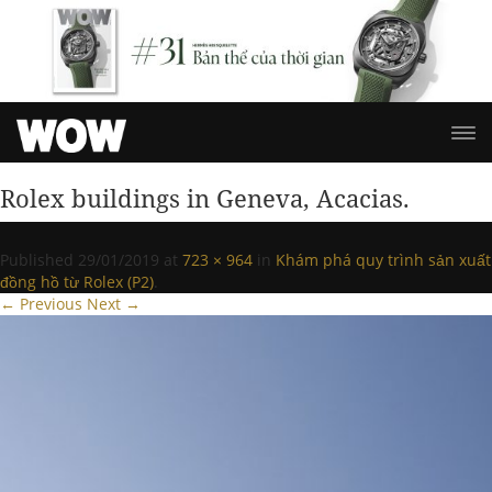
Rolex buildings in Geneva, Acacias.
Published
29/01/2019
at
723 × 964
in
Khám phá quy trình sản xuất
đồng hồ từ Rolex (P2)
.
← Previous
Next →