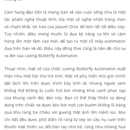
Cảm hứng đầu tiên là mang bản vẽ vào cuộc sống như là một
tác phẩm nghệ thuật tĩnh, mà một số nghệ nhân tráng men
và chạm khắc tài hoa của Jaquet Droz đã làm rất tốt điều này.
Tuy nhiên, điều mong muốn là đưa kỹ năng cơ khí và cảm
hứng lên một tầm cao mới, để tạo ra một cỗ máy automaton
dựa trên bản vẽ đó. Điều này đồng thời cũng là tiền đề cho sự
ra đời của Loving Butterfly Automaton.
Thoạt nhìn, mặt số của chiếc Loving Butterfly Automaton xuất
hiện như một bài thơ trữ tình. Mặt số phụ hiển múi giờ chính
đặt lệch lên trên được trình bày tinh tế, nhưng người xem
không thể không bị cuốn hút bởi những khía cạnh phức tạp
của khung cảnh độc đáo này. Bạn có thể thấy thiên sứ đang
đứng trên chiếc xe được kéo bởi một con bướm khổng lồ băng
qua khu rừng ba chiều với gương mặt ánh lên niềm vui. Mọi
chi tiết đều được phô diễn rõ ràng từ lớp vỏ cây, nụ cười trên
khuôn mặt thiên sứ, đôi bàn tay nhỏ bé, cũng như những họa