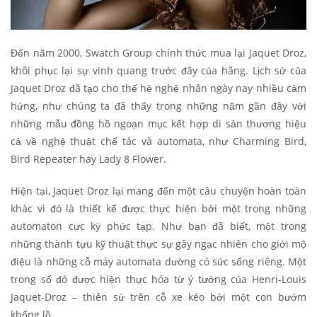
Đến năm 2000, Swatch Group chính thức mua lại Jaquet Droz,
khôi phục lại sự vinh quang trước đây của hãng. Lịch sử của
Jaquet Droz đã tạo cho thế hệ nghệ nhân ngày nay nhiều cảm
hứng, như chúng ta đã thấy trong những năm gần đây với
những mẫu đồng hồ ngoạn mục kết hợp di sản thương hiệu
cả về nghệ thuật chế tác và automata, như Charming Bird,
Bird Repeater hay Lady 8 Flower.
Hiện tại, Jaquet Droz lại mang đến một câu chuyện hoàn toàn
khác vì đó là thiết kế được thực hiện bởi một trong những
automaton cực kỳ phức tạp. Như bạn đã biết, một trong
những thành tựu kỹ thuật thực sự gây ngạc nhiên cho giới mộ
điệu là những cỗ máy automata dường có sức sống riêng. Một
trong số đó được hiện thực hóa từ ý tưởng của Henri-Louis
Jaquet-Droz – thiên sứ trên cỗ xe kéo bởi một con bướm
khổng lồ.