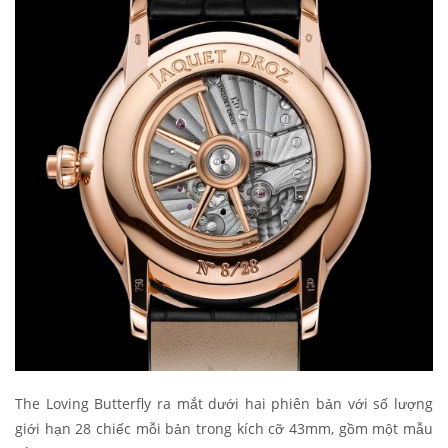
The Loving Butterfly ra mắt dưới hai phiên bản với số lượng
giới hạn 28 chiếc mỗi bản trong kích cỡ 43mm, gồm một mẫu