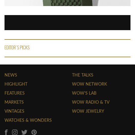
EDITOR'S PICKS
NEWS
THE TALKS
HIGHLIGHT
WOW NETWORK
FEATURES
WOW'S LAB
MARKETS
WOW RADIO & TV
VINTAGES
WOW JEWELRY
WATCHES & WONDERS