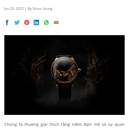
Jan 20, 2022 | By Victor Leung
Chúng ta thường giải thích rằng niềm đam mê và sự quan