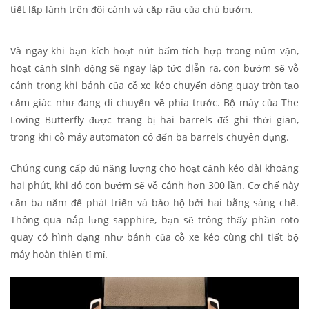
tiết lấp lánh trên đôi cánh và cặp râu của chú bướm.
Và ngay khi bạn kích hoạt nút bấm tích hợp trong núm vặn,
hoạt cảnh sinh động sẽ ngay lập tức diễn ra, con bướm sẽ vỗ
cánh trong khi bánh của cỗ xe kéo chuyển động quay tròn tạo
cảm giác như đang di chuyển về phía trước. Bộ máy của The
Loving Butterfly được trang bị hai barrels để ghi thời gian,
trong khi cỗ máy automaton có đến ba barrels chuyên dụng.
Chúng cung cấp đủ năng lượng cho hoạt cảnh kéo dài khoảng
hai phút, khi đó con bướm sẽ vỗ cánh hơn 300 lần. Cơ chế này
cần ba năm để phát triển và bảo hộ bởi hai bằng sáng chế.
Thông qua nắp lưng sapphire, bạn sẽ trông thấy phần roto
quay có hình dạng như bánh của cỗ xe kéo cùng chi tiết bộ
máy hoàn thiện tỉ mỉ.