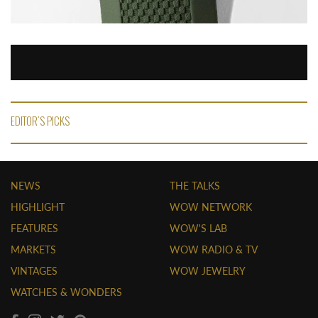
EDITOR'S PICKS
NEWS
THE TALKS
HIGHLIGHT
WOW NETWORK
FEATURES
WOW'S LAB
MARKETS
WOW RADIO & TV
VINTAGES
WOW JEWELRY
WATCHES & WONDERS