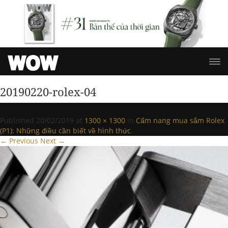
20190220-rolex-04
Published
20/02/2019
at
1300 × 1300
in
Cẩm nang mua sắm Rolex
(P1): Những điều cần biết về hình thức
.
← Previous
Next →