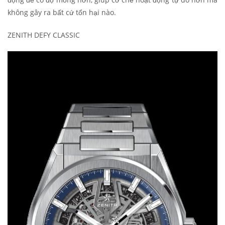
không gây ra bất cứ tổn hại nào.
ZENITH DEFY CLASSIC