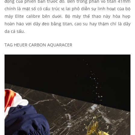
động của phiên bản trước đó. Bên trong phần vỏ titan 41mm
chính là mặt số có cấu trúc vị lai phô diễn sự linh hoạt của bộ
máy Elite calibre bên dưới. Bộ máy thể thao này hòa hợp
hoàn hảo với dây đeo bằng titan, cao su hay thậm chí là dây
da cá sấu.
TAG HEUER CARBON AQUARACER