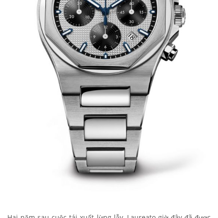
Hai năm sau cuộc tái xuất lừng lẫy, Laureato giờ đây đã được