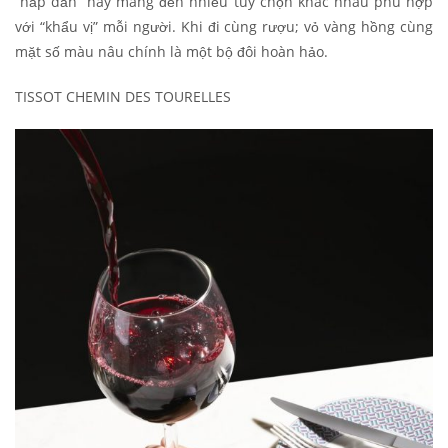
“hấp dẫn” này mang đến nhiều tùy chọn khác nhau phù hợp
với “khẩu vị” mỗi người. Khi đi cùng rượu; vỏ vàng hồng cùng
mặt số màu nâu chính là một bộ đôi hoàn hảo.
TISSOT CHEMIN DES TOURELLES