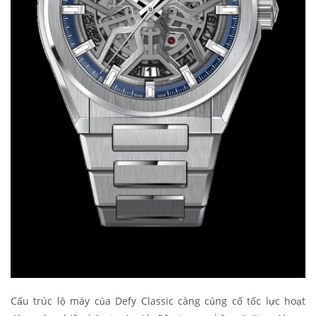
Cấu trúc lộ máy của Defy Classic càng củng cố tốc lực hoạt