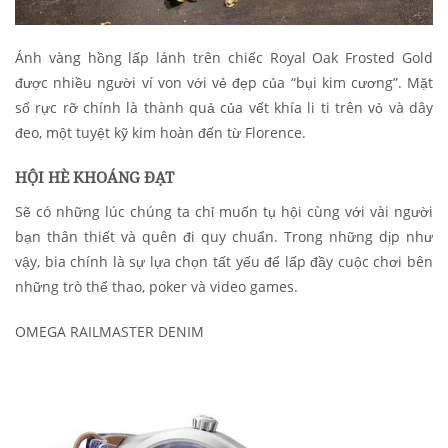
Ánh vàng hồng lấp lánh trên chiếc Royal Oak Frosted Gold
được nhiều người ví von với vẻ đẹp của “bụi kim cương”. Mặt
số rực rỡ chính là thành quả của vết khía li ti trên vỏ và dây
đeo, một tuyệt kỹ kim hoàn đến từ Florence.
HỘI HÈ KHOÁNG ĐẠT
Sẽ có những lúc chúng ta chỉ muốn tụ hội cùng với vài người
bạn thân thiết và quên đi quy chuẩn. Trong những dịp như
vậy, bia chính là sự lựa chọn tất yếu để lấp đầy cuộc chơi bên
những trò thể thao, poker và video games.
OMEGA RAILMASTER DENIM