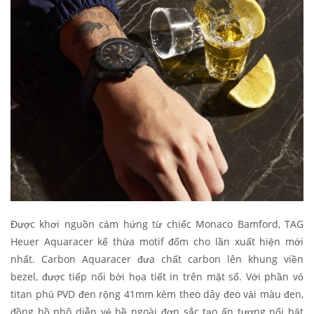
Được khơi nguồn cảm hứng từ chiếc Monaco Bamford, TAG
Heuer Aquaracer kế thừa motif đốm cho lần xuất hiện mới
nhất. Carbon Aquaracer đưa chất carbon lên khung viền
bezel, được tiếp nối bởi họa tiết in trên mặt số. Với phần vỏ
titan phủ PVD đen rộng 41mm kèm theo dây đeo vải màu đen,
đồng hồ phô diễn vẻ bề ngoài đơn sắc tạo ấn tượng nổi bật