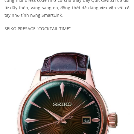
cùng mọi dress code nhờ cơ chế thay dây QuickSwitch để đổi
từ dây thép, vàng sang da, đồng thời dễ dàng vừa vặn với cổ
tay nhờ tính năng SmartLink.
SEIKO PRESAGE “COCKTAIL TIME”