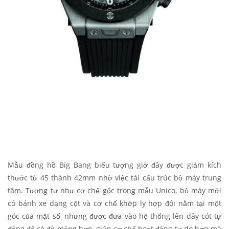
Mẫu đồng hồ Big Bang biểu tượng giờ đây được giảm kích
thước từ 45 thành 42mm nhờ việc tái cấu trúc bộ máy trung
tâm. Tương tự như cơ chế gốc trong mẫu Unico, bộ máy mới
có bánh xe dạng cột và cơ chế khớp ly hợp đôi nằm tại một
góc của mặt số, nhưng được đưa vào hệ thống lên dây cót tự
động để có độ mỏng hơn, giúp cơ chế hoạt động tự do hơn mà