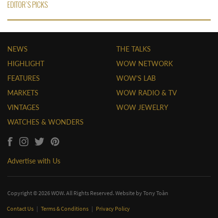
EDITOR'S PICKS
NEWS
THE TALKS
HIGHLIGHT
WOW NETWORK
FEATURES
WOW'S LAB
MARKETS
WOW RADIO & TV
VINTAGES
WOW JEWELRY
WATCHES & WONDERS
Advertise with Us
Copyright © 2026 WOW. All Rights Reserved. Website by
Tony Toàn
Contact Us
|
Terms & Conditions
|
Privacy Policy