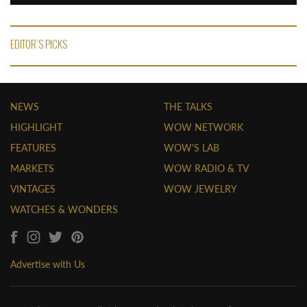
EDITOR'S PICKS
NEWS
THE TALKS
HIGHLIGHT
WOW NETWORK
FEATURES
WOW'S LAB
MARKETS
WOW RADIO & TV
VINTAGES
WOW JEWELRY
WATCHES & WONDERS
Advertise with Us