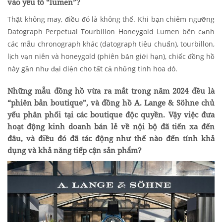
vào yếu tố “lumen”?
Thật không may, điều đó là không thể. Khi bạn chiêm ngưỡng
Datograph Perpetual Tourbillon Honeygold Lumen bên cạnh
các mẫu chronograph khác (datograph tiêu chuẩn), tourbillon,
lịch vạn niên và honeygold (phiên bản giới hạn), chiếc đồng hồ
này gần như đại diện cho tất cả những tinh hoa đó.
Những mẫu đồng hồ vừa ra mắt trong năm 2024 đều là
“phiên bản boutique”, và đồng hồ A. Lange & Söhne chủ
yếu phân phối tại các boutique độc quyền. Vậy việc đưa
hoạt động kinh doanh bán lẻ về nội bộ đã tiến xa đến
đâu, và điều đó đã tác động như thế nào đến tính khả
dụng và khả năng tiếp cận sản phẩm?