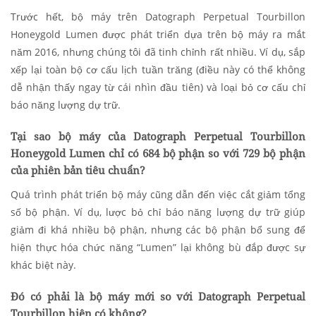
Trước hết, bộ máy trên Datograph Perpetual Tourbillon
Honeygold Lumen được phát triển dựa trên bộ máy ra mắt
năm 2016, nhưng chúng tôi đã tinh chỉnh rất nhiều. Ví dụ, sắp
xếp lại toàn bộ cơ cấu lịch tuần trăng (điều này có thể không
dễ nhận thấy ngay từ cái nhìn đầu tiên) và loại bỏ cơ cấu chỉ
báo năng lượng dự trữ.
Tại sao bộ máy của Datograph Perpetual Tourbillon
Honeygold Lumen chỉ có 684 bộ phận so với 729 bộ phận
của phiên bản tiêu chuẩn?
Quá trình phát triển bộ máy cũng dẫn đến việc cắt giảm tổng
số bộ phận. Ví dụ, lược bỏ chỉ báo năng lượng dự trữ giúp
giảm đi khá nhiều bộ phận, nhưng các bộ phận bổ sung để
hiện thực hóa chức năng “Lumen” lại không bù đắp được sự
khác biệt này.
Đó có phải là bộ máy mới so với Datograph Perpetual
Tourbillon hiện có không?