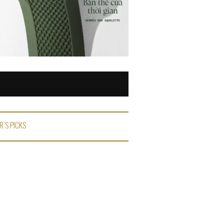
R'S PICKS