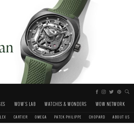
GES
WOW'S LAB
WATCHES & WONDERS
WOW NETWORK
LEX
CARTIER
OMEGA
PATEK PHILIPPE
CHOPARD
ABOUT US