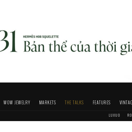
WOW JEWELRY
MARKETS
THE TALKS
FEATURES
VINTA
LUXUO
RO