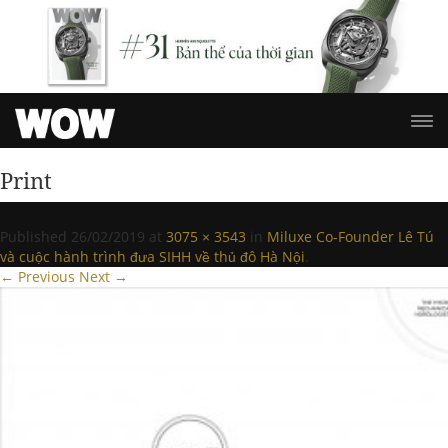
Print
Published
26/02/2019
at
3075 × 3543
in
Miluxe Co-Founder Lê Tú
và cuộc hành trình đưa SIHH về thủ đô Hà Nội
.
← Previous
Next →