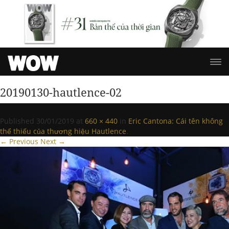
20190130-hautlence-02
Published
30/01/2019
at
660 × 440
in
Eric Cantona: Cái tên không
thể thiếu của thương hiệu Hautlence
.
← Previous
Next →