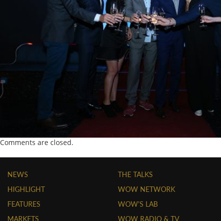
Comments are closed.
NEWS
THE TALKS
HIGHLIGHT
WOW NETWORK
FEATURES
WOW'S LAB
MARKETS
WOW RADIO & TV