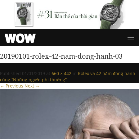
20190101-rolex-42-nam-dong-hanh-03
Published
01/01/2019
at
660 × 442
in
Rolex và 42 năm đồng hành
cùng “Những người phi thường”
.
← Previous
Next →