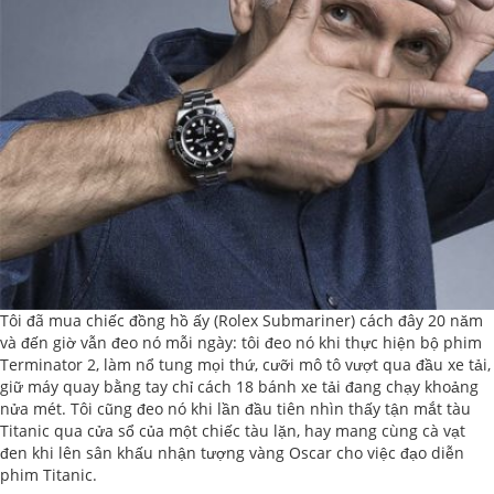
Tôi đã mua chiếc đồng hồ ấy (Rolex Submariner) cách đây 20 năm
và đến giờ vẫn đeo nó mỗi ngày: tôi đeo nó khi thực hiện bộ phim
Terminator 2, làm nổ tung mọi thứ, cưỡi mô tô vượt qua đầu xe tải,
giữ máy quay bằng tay chỉ cách 18 bánh xe tải đang chạy khoảng
nửa mét. Tôi cũng đeo nó khi lần đầu tiên nhìn thấy tận mắt tàu
Titanic qua cửa sổ của một chiếc tàu lặn, hay mang cùng cà vạt
đen khi lên sân khấu nhận tượng vàng Oscar cho việc đạo diễn
phim Titanic.