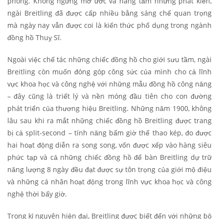
phong. Không ngừng mơ ước và nâng tầm những phát kiến,
ngài Breitling đã được cấp nhiều bằng sáng chế quan trọng
mà ngày nay vẫn được coi là kiến thức phổ dụng trong ngành
đồng hồ Thuỵ Sĩ.
Ngoài việc chế tác những chiếc đồng hồ cho giới sưu tầm, ngài
Breitling còn muốn đóng góp công sức của mình cho cả lĩnh
vực khoa học và công nghệ với những mẫu đồng hồ công năng
– đây cũng là triết lý và nền móng đầu tiên cho con đường
phát triển của thương hiệu Breitling. Những năm 1900, không
lâu sau khi ra mắt những chiếc đồng hồ Breitling được trang
bị cả split-second – tính năng bấm giờ thể thao kép, đo được
hai hoạt động diễn ra song song, vốn được xếp vào hàng siêu
phức tạp và cả những chiếc đồng hồ để bàn Breitling dự trữ
năng lượng 8 ngày đều đạt được sự tôn trọng của giới mộ điệu
và những cá nhân hoạt động trong lĩnh vực khoa học và công
nghệ thời bấy giờ.
Trong kỉ nguyên hiện đại, Breitling được biết đến với những bộ