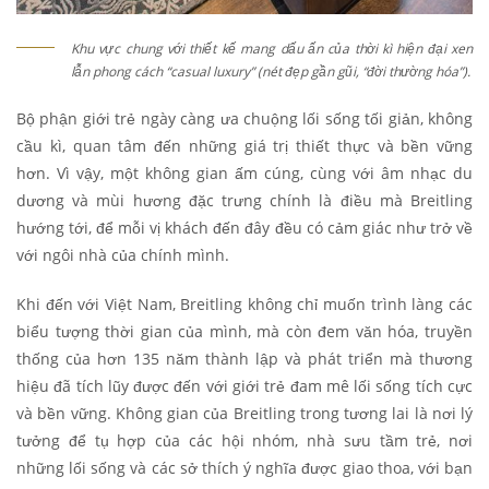
Khu vực chung với thiết kế mang dấu ấn của thời kì hiện đại xen
lẫn phong cách “casual luxury” (nét đẹp gần gũi, “đời thường hóa”).
Bộ phận giới trẻ ngày càng ưa chuộng lối sống tối giản, không
cầu kì, quan tâm đến những giá trị thiết thực và bền vững
hơn. Vì vậy, một không gian ấm cúng, cùng với âm nhạc du
dương và mùi hương đặc trưng chính là điều mà Breitling
hướng tới, để mỗi vị khách đến đây đều có cảm giác như trở về
với ngôi nhà của chính mình.
Khi đến với Việt Nam, Breitling không chỉ muốn trình làng các
biểu tượng thời gian của mình, mà còn đem văn hóa, truyền
thống của hơn 135 năm thành lập và phát triển mà thương
hiệu đã tích lũy được đến với giới trẻ đam mê lối sống tích cực
và bền vững. Không gian của Breitling trong tương lai là nơi lý
tưởng để tụ hợp của các hội nhóm, nhà sưu tầm trẻ, nơi
những lối sống và các sở thích ý nghĩa được giao thoa, với bạn