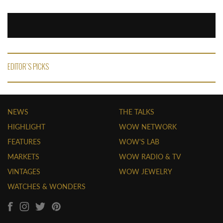
EDITOR'S PICKS
NEWS
THE TALKS
HIGHLIGHT
WOW NETWORK
FEATURES
WOW'S LAB
MARKETS
WOW RADIO & TV
VINTAGES
WOW JEWELRY
WATCHES & WONDERS