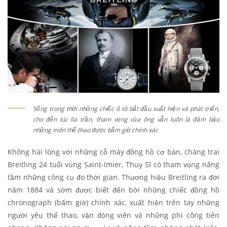
Sống trong thời những chiếc ô tô bắt đầu xuất hiện và phát triển,
cho đến lúc lìa trần, tham vọng của ông vẫn luôn là đảm bảo
những môn thể thao được bấm giờ chính xác
Không hài lòng với những cỗ máy đồng hồ cơ bản, chàng trai
Breitling 24 tuổi vùng Saint-Imier, Thuỵ Sĩ có tham vọng nâng
tầm những công cụ đo thời gian. Thương hiệu Breitling ra đời
năm 1884 và sớm được biết đến bởi những chiếc đồng hồ
chronograph (bấm giờ) chính xác, xuất hiện trên tay những
người yêu thể thao, vận động viên và những phi công tiên