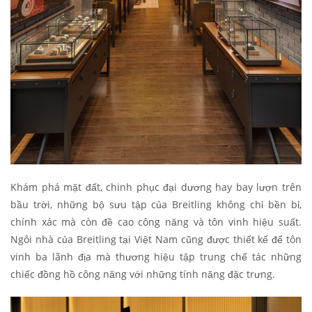
Khám phá mặt đất, chinh phục đại dương hay bay lượn trên
bầu trời, những bộ sưu tập của Breitling không chỉ bền bỉ,
chính xác mà còn đề cao công năng và tôn vinh hiệu suất.
Ngôi nhà của Breitling tại Việt Nam cũng được thiết kế để tôn
vinh ba lãnh địa mà thương hiệu tập trung chế tác những
chiếc đồng hồ công năng với những tính năng đặc trưng.