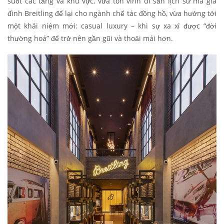
suốt các tầng và khu vực, vừa tôn vinh di sản lịch sử mà gia
đình Breitling để lại cho ngành chế tác đồng hồ, vừa hướng tới
một khái niệm mới: casual luxury – khi sự xa xỉ được “đời
thường hoá” để trở nên gần gũi và thoải mái hơn.