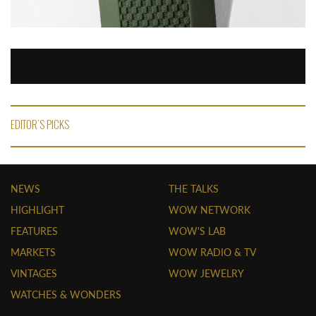
EDITOR'S PICKS
NEWS
THE TALKS
HIGHLIGHT
WOW NETWORK
FEATURES
WOW'S LAB
MARKETS
WOW RADIO & TV
VINTAGES
WOW JEWELRY
WATCHES & WONDERS