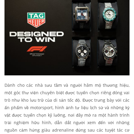
Dành cho các nhà sưu tầm và người hâm mộ thương hiệu,
một góc thư viện chuyên biệt được tuyển chọn riêng đóng vai
trò như kho lưu trữ của di sản tốc độ. Được trưng bày với các
ấn phẩm về motorsport, hình ảnh tư liệu lịch sử và những kỷ
vật được tuyển chọn kỹ lưỡng, nơi đây mở ra một hành trình
trải nghiệm hữu hình, dẫn dắt người xem đến với những
nguồn cảm hứng giàu adrenaline đứng sau các tuyệt tác cơ