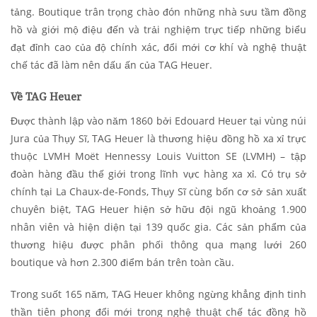
tảng. Boutique trân trọng chào đón những nhà sưu tầm đồng
hồ và giới mộ điệu đến và trải nghiệm trực tiếp những biểu
đạt đỉnh cao của độ chính xác, đổi mới cơ khí và nghệ thuật
chế tác đã làm nên dấu ấn của TAG Heuer.
Về TAG Heuer
Được thành lập vào năm 1860 bởi Edouard Heuer tại vùng núi
Jura của Thụy Sĩ, TAG Heuer là thương hiệu đồng hồ xa xỉ trực
thuộc LVMH Moët Hennessy Louis Vuitton SE (LVMH) – tập
đoàn hàng đầu thế giới trong lĩnh vực hàng xa xỉ. Có trụ sở
chính tại La Chaux-de-Fonds, Thụy Sĩ cùng bốn cơ sở sản xuất
chuyên biệt, TAG Heuer hiện sở hữu đội ngũ khoảng 1.900
nhân viên và hiện diện tại 139 quốc gia. Các sản phẩm của
thương hiệu được phân phối thông qua mạng lưới 260
boutique và hơn 2.300 điểm bán trên toàn cầu.
Trong suốt 165 năm, TAG Heuer không ngừng khẳng định tinh
thần tiên phong đổi mới trong nghệ thuật chế tác đồng hồ