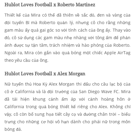
Hublot Loves Football x Roberto Martinez
Thiết kế của Mira có thể đã thiên về sắc đỏ, đen và vàng của
đội tuyển Bỉ mà Roberto quản lý, nhưng cô cho rằng những
gam màu ấy quá gai góc so với tính cách của ông ấy. Thay vào
đó, cô sử dụng các gam màu nhẹ nhàng với tông ấm để phản
ánh được sự tận tâm, trách nhiệm và hào phóng của Roberto.
Ngoài ra, Mira còn gắn vào quả bóng một chiếc Apple AirTag
theo yêu cầu của ông.
Hublot Loves Football x Alex Morgan
Nữ tuyển thủ Hoa Kỳ Alex Morgan thi đấu cho câu lạc bộ của
cô ở California và là đội trưởng của San Diego Wave FC. Mira
đã tái hiện khung cảnh ấm áp với cảnh hoàng hôn ở
California trong quả bóng thiết kế riêng cho Alex. Không chỉ
vậy, cô còn bổ sung họa tiết cây cọ và đường chân trời – biểu
trưng cho những cơ hội vô hạn dành cho phái nữ trong môn
bóng đá.