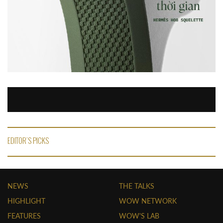
EDITOR'S PICKS
NEWS
THE TALKS
HIGHLIGHT
WOW NETWORK
FEATURES
WOW'S LAB