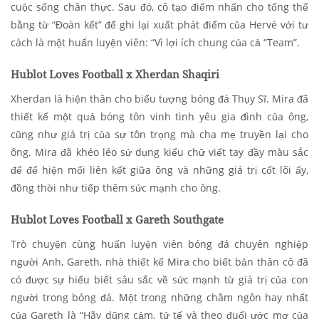
cuộc sống chân thực. Sau đó, cô tạo điểm nhấn cho tổng thể
bằng từ “Đoàn kết” để ghi lại xuất phát điểm của Hervé với tư
cách là một huấn luyện viên: “Vì lợi ích chung của cả “Team”.
Hublot Loves Football x Xherdan Shaqiri
Xherdan là hiện thân cho biểu tượng bóng đá Thụy Sĩ. Mira đã
thiết kế một quả bóng tôn vinh tình yêu gia đình của ông,
cũng như giá trị của sự tôn trọng mà cha mẹ truyền lại cho
ông. Mira đã khéo léo sử dụng kiểu chữ viết tay đầy màu sắc
để để hiện mối liên kết giữa ông và những giá trị cốt lõi ấy,
đồng thời như tiếp thêm sức mạnh cho ông.
Hublot Loves Football x Gareth Southgate
Trò chuyện cùng huấn luyện viên bóng đá chuyên nghiệp
người Anh, Gareth, nhà thiết kế Mira cho biết bản thân cô đã
có được sự hiểu biết sâu sắc về sức mạnh từ giá trị của con
người trong bóng đá. Một trong những châm ngôn hay nhất
của Gareth là “Hãy dũng cảm, tử tế và theo đuổi ước mơ của