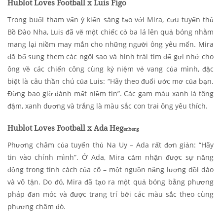
Hublot Loves Football x Luis Figo
Trong buổi tham vấn ý kiến sáng tạo với Mira, cựu tuyển thủ
Bồ Đào Nha, Luis đã vẽ một chiếc cỏ ba lá lên quả bóng nhằm
mang lại niềm may mắn cho những người ông yêu mến. Mira
đã bổ sung them các ngôi sao và hình trái tim để gợi nhớ cho
ông về các chiến công cùng kỷ niệm vẻ vang của mình, đặc
biệt là câu thần chú của Luis: “Hãy theo đuổi ước mơ của bạn.
Đừng bao giờ đánh mất niềm tin”. Các gam màu xanh lá tông
đậm, xanh dương và trắng là màu sắc con trai ông yêu thích.
Hublot Loves Football x Ada Heg
erberg
Phương châm của tuyển thủ Na Uy – Ada rất đơn giản: “Hãy
tin vào chính mình”. Ở Ada, Mira cảm nhận được sự năng
động trong tính cách của cô – một nguồn năng lượng dồi dào
và vô tận. Do đó, Mira đã tạo ra một quả bóng bằng phương
pháp đan móc và được trang trí bởi các màu sắc theo cùng
phương châm đó.