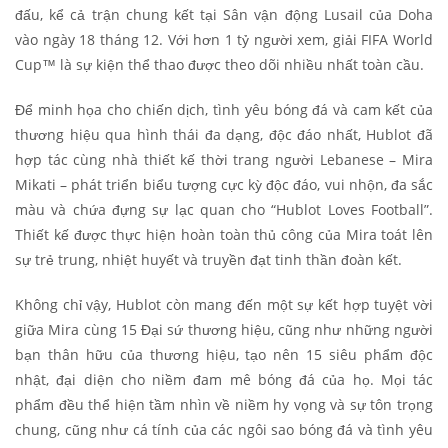
đấu, kể cả trận chung kết tại Sân vận động Lusail của Doha
vào ngày 18 tháng 12. Với hơn 1 tỷ người xem, giải FIFA World
Cup™ là sự kiện thể thao được theo dõi nhiều nhất toàn cầu.
Để minh họa cho chiến dịch, tình yêu bóng đá và cam kết của
thương hiệu qua hình thái đa dạng, độc đáo nhất, Hublot đã
hợp tác cùng nhà thiết kế thời trang người Lebanese – Mira
Mikati – phát triển biểu tượng cực kỳ độc đáo, vui nhộn, đa sắc
màu và chứa đựng sự lạc quan cho “Hublot Loves Football”.
Thiết kế được thực hiện hoàn toàn thủ công của Mira toát lên
sự trẻ trung, nhiệt huyết và truyền đạt tinh thần đoàn kết.
Không chỉ vậy, Hublot còn mang đến một sự kết hợp tuyệt vời
giữa Mira cùng 15 Đại sứ thương hiệu, cũng như những người
bạn thân hữu của thương hiệu, tạo nên 15 siêu phẩm độc
nhật, đại diện cho niềm đam mê bóng đá của họ. Mọi tác
phẩm đều thể hiện tầm nhìn về niềm hy vọng và sự tôn trọng
chung, cũng như cá tính của các ngôi sao bóng đá và tình yêu