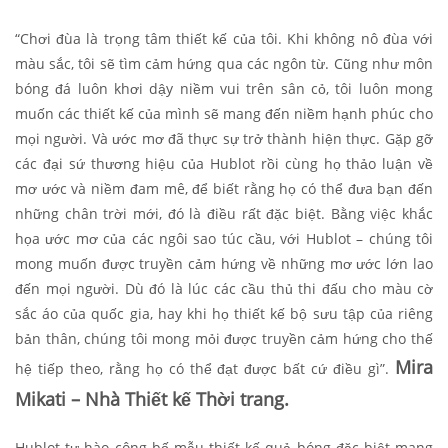
“Chơi đùa là trọng tâm thiết kế của tôi. Khi không nô đùa với
màu sắc, tôi sẽ tìm cảm hứng qua các ngôn từ. Cũng như môn
bóng đá luôn khơi dậy niềm vui trên sân cỏ, tôi luôn mong
muốn các thiết kế của mình sẽ mang đến niềm hạnh phúc cho
mọi người. Và ước mơ đã thực sự trở thành hiện thực. Gặp gỡ
các đại sứ thương hiệu của Hublot rồi cùng họ thảo luận về
mơ ước và niềm đam mê, để biết rằng họ có thể đưa bạn đến
những chân trời mới, đó là điều rất đặc biệt. Bằng việc khắc
họa ước mơ của các ngôi sao túc cầu, với Hublot – chúng tôi
mong muốn được truyền cảm hứng về những mơ ước lớn lao
đến mọi người. Dù đó là lúc các cầu thủ thi đấu cho màu cờ
sắc áo của quốc gia, hay khi họ thiết kế bộ sưu tập của riêng
bản thân, chúng tôi mong mỏi được truyền cảm hứng cho thế
Mira
hệ tiếp theo, rằng họ có thể đạt được bất cứ điều gì”.
Mikati – Nhà Thiết kế Thời trang.
Hublot tự hào công bố mẫu thiết kế quả bóng đặc biệt mang