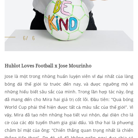
Hublot Loves Football x Jose Mourinho
Jose là một trong những huấn luyện viên vĩ đại nhất của làng
bóng đá thế giới từ trước đến nay, và được ngưỡng mộ vì
những hiểu biết sâu sắc của mình. Trong lần hợp tác này, ông
đã mang đến cho Mira hai giá trị cốt lõi. Đầu tiên: “Quả bóng
World Cup phải thể hiện được tất cả màu sắc của thế giới”. Vì
vậy, Mira đã tạo nên những họa tiết vui nhộn, đại diện cho lá
cờ của các đội tuyển tham gia giải đấu. Và thứ hai là phương
châm bí mật của ông: “Chiến thắng quan trọng nhất là chiến
thắng tiếp theo”. Do đó, cô đã không ngần ngại đưa chia sẻ