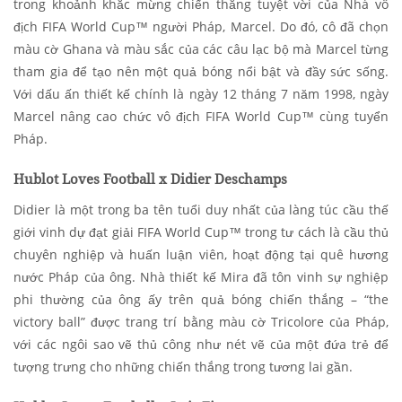
trong khoảnh khắc mừng chiến thắng tuyệt vời của Nhà vô
địch FIFA World Cup™ người Pháp, Marcel. Do đó, cô đã chọn
màu cờ Ghana và màu sắc của các câu lạc bộ mà Marcel từng
tham gia để tạo nên một quả bóng nổi bật và đầy sức sống.
Với dấu ấn thiết kế chính là ngày 12 tháng 7 năm 1998, ngày
Marcel nâng cao chức vô địch FIFA World Cup™ cùng tuyển
Pháp.
Hublot Loves Football x Didier Deschamps
Didier là một trong ba tên tuổi duy nhất của làng túc cầu thế
giới vinh dự đạt giải FIFA World Cup™ trong tư cách là cầu thủ
chuyên nghiệp và huấn luận viên, hoạt động tại quê hương
nước Pháp của ông. Nhà thiết kế Mira đã tôn vinh sự nghiệp
phi thường của ông ấy trên quả bóng chiến thắng – “the
victory ball” được trang trí bằng màu cờ Tricolore của Pháp,
với các ngôi sao vẽ thủ công như nét vẽ của một đứa trẻ để
tượng trưng cho những chiến thắng trong tương lai gần.