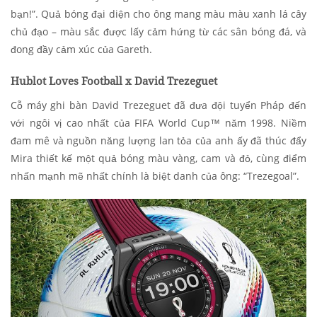
bạn!”. Quả bóng đại diện cho ông mang màu màu xanh lá cây
chủ đạo – màu sắc được lấy cảm hứng từ các sân bóng đá, và
đong đầy cảm xúc của Gareth.
Hublot Loves Football x David Trezeguet
Cỗ máy ghi bàn David Trezeguet đã đưa đội tuyển Pháp đến
với ngôi vị cao nhất của FIFA World Cup™ năm 1998. Niềm
đam mê và nguồn năng lượng lan tỏa của anh ấy đã thúc đẩy
Mira thiết kế một quả bóng màu vàng, cam và đỏ, cùng điểm
nhấn mạnh mẽ nhất chính là biệt danh của ông: “Trezegoal”.