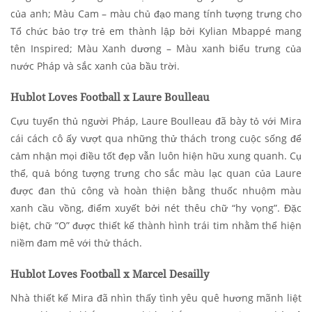
của anh; Màu Cam – màu chủ đạo mang tính tượng trưng cho
Tổ chức bảo trợ trẻ em thành lập bởi Kylian Mbappé mang
tên Inspired; Màu Xanh dương – Màu xanh biểu trưng của
nước Pháp và sắc xanh của bầu trời.
Hublot Loves Football x Laure Boulleau
Cựu tuyển thủ người Pháp, Laure Boulleau đã bày tỏ với Mira
cái cách cô ấy vượt qua những thử thách trong cuộc sống để
cảm nhận mọi điều tốt đẹp vẫn luôn hiện hữu xung quanh. Cụ
thể, quả bóng tượng trưng cho sắc màu lạc quan của Laure
được đan thủ công và hoàn thiện bằng thuốc nhuộm màu
xanh cầu vồng, điểm xuyết bởi nét thêu chữ “hy vọng”. Đặc
biệt, chữ “O” được thiết kế thành hình trái tim nhằm thể hiện
niềm đam mê với thử thách.
Hublot Loves Football x Marcel Desailly
Nhà thiết kế Mira đã nhìn thấy tình yêu quê hương mãnh liệt