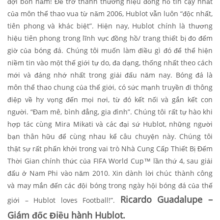
đợi bốn năm! Để trở thành thương hiệu đồng hồ tin cậy nhất
của môn thể thao vua từ năm 2006, Hublot vẫn luôn “độc nhất,
tiên phong và khác biệt”. Hiện nay, Hublot chính là thương
hiệu tiên phong trong lĩnh vực đồng hồ/ trang thiết bị đo đếm
giờ của bóng đá. Chúng tôi muốn làm điều gì đó để thể hiện
niềm tin vào một thế giới tự do, đa dạng, thống nhất theo cách
mới và đáng nhớ nhất trong giải đấu năm nay. Bóng đá là
môn thể thao chung của thế giới, có sức mạnh truyền đi thông
điệp về hy vọng đến mọi nơi, từ đó kết nối và gắn kết con
người. “Đam mê, bình đẳng, gia đình”. Chúng tôi rất tự hào khi
hợp tác cùng Mira Mikati và các đại sứ Hublot, những người
bạn thân hữu để cùng nhau kể câu chuyện này. Chúng tôi
thật sự rất phấn khởi trong vai trò Nhà Cung Cấp Thiết Bị Đếm
Thời Gian chính thức của FIFA World Cup™ lần thứ 4, sau giải
đấu ở Nam Phi vào năm 2010. Xin dành lời chúc thành công
và may mắn đến các đội bóng trong ngày hội bóng đá của thế
Ricardo Guadalupe –
giới – Hublot loves Football!”.
Giám đốc Điều hành Hublot.