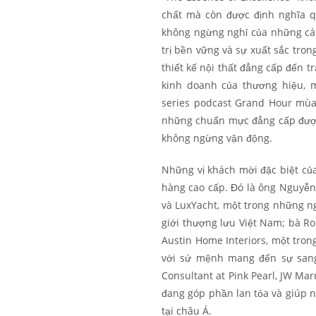
chất mà còn được định nghĩa qu
không ngừng nghỉ của những cá 
trị bền vững và sự xuất sắc tron
thiết kế nội thất đẳng cấp đến 
kinh doanh của thương hiệu, 
series podcast Grand Hour mùa 
những chuẩn mực đẳng cấp được 
không ngừng vận động.
Những vị khách mời đặc biệt củ
hàng cao cấp. Đó là ông Nguyễn
và LuxYacht, một trong những ng
giới thượng lưu Việt Nam; bà Ro
Austin Home Interiors, một tro
với sứ mệnh mang đến sự sang t
Consultant at Pink Pearl, JW Mar
đang góp phần lan tỏa và giúp n
tại châu Á.