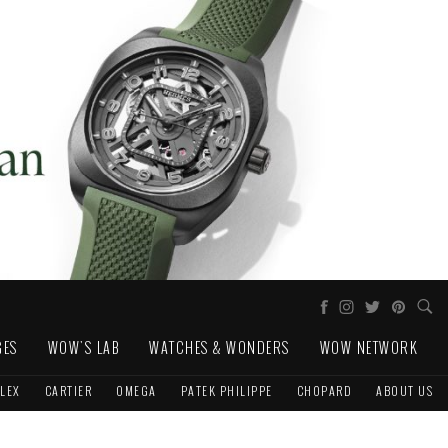
GES
WOW'S LAB
WATCHES & WONDERS
WOW NETWORK
LEX
CARTIER
OMEGA
PATEK PHILIPPE
CHOPARD
ABOUT US