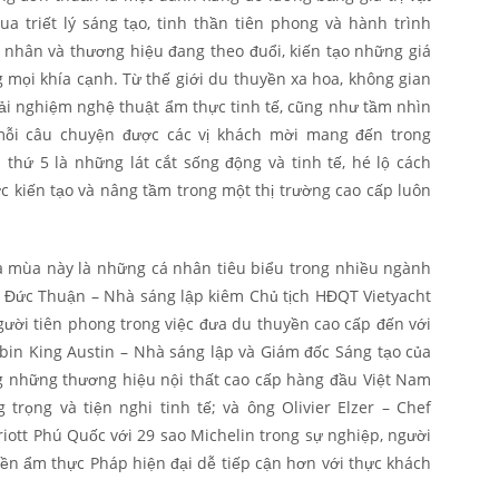
a triết lý sáng tạo, tinh thần tiên phong và hành trình
nhân và thương hiệu đang theo đuổi, kiến tạo những giá
g mọi khía cạnh. Từ thế giới du thuyền xa hoa, không gian
trải nghiệm nghệ thuật ẩm thực tinh tế, cũng như tầm nhìn
mỗi câu chuyện được các vị khách mời mang đến trong
thứ 5 là những lát cắt sống động và tinh tế, hé lộ cách
kiến tạo và nâng tầm trong một thị trường cao cấp luôn
a mùa này là những cá nhân tiêu biểu trong nhiều ngành
 Đức Thuận – Nhà sáng lập kiêm Chủ tịch HĐQT Vietyacht
ười tiên phong trong việc đưa du thuyền cao cấp đến với
bin King Austin – Nhà sáng lập và Giám đốc Sáng tạo của
ng những thương hiệu nội thất cao cấp hàng đầu Việt Nam
rọng và tiện nghi tinh tế; và ông Olivier Elzer – Chef
riott Phú Quốc với 29 sao Michelin trong sự nghiệp, người
ền ẩm thực Pháp hiện đại dễ tiếp cận hơn với thực khách