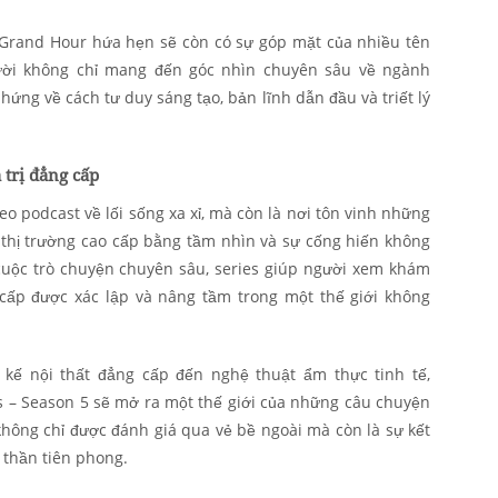
Grand Hour hứa hẹn sẽ còn có sự góp mặt của nhiều tên
ười không chỉ mang đến góc nhìn chuyên sâu về ngành
ứng về cách tư duy sáng tạo, bản lĩnh dẫn đầu và triết lý
 trị đẳng cấp
o podcast về lối sống xa xỉ, mà còn là nơi tôn vinh những
 thị trường cao cấp bằng tầm nhìn và sự cống hiến không
uộc trò chuyện chuyên sâu, series giúp người xem khám
ấp được xác lập và nâng tầm trong một thế giới không
t kế nội thất đẳng cấp đến nghệ thuật ẩm thực tinh tế,
s – Season 5 sẽ mở ra một thế giới của những câu chuyện
hông chỉ được đánh giá qua vẻ bề ngoài mà còn là sự kết
h thần tiên phong.