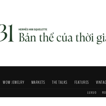
WOW JEWELRY
MARKETS
THE TALKS
FEATURES
VINTA
LUXUO
RO