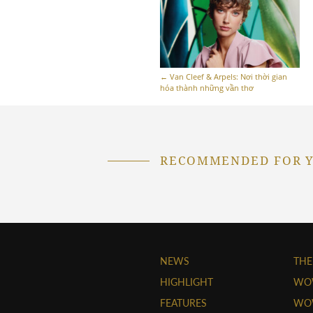
←
Van Cleef & Arpels: Nơi thời gian
hóa thành những vần thơ
RECOMMENDED FOR 
NEWS
THE
HIGHLIGHT
WO
FEATURES
WOW