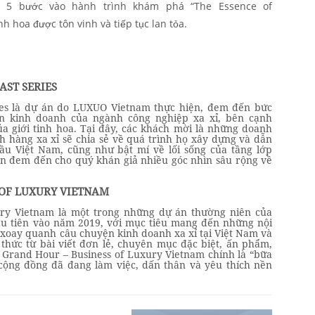
 5 bước vào hành trình khám phá “The Essence of
inh hoa được tôn vinh và tiếp tục lan tỏa.
AST SERIES
ies là dự án do LUXUO Vietnam thực hiện, đem đến bức
n kinh doanh của ngành công nghiệp xa xỉ, bên cạnh
a giới tinh hoa. Tại đây, các khách mời là những doanh
h hàng xa xỉ sẽ chia sẻ về quá trình họ xây dựng và dẫn
u Việt Nam, cũng như bật mí về lối sống của tầng lớp
n đem đến cho quý khán giả nhiều góc nhìn sâu rộng về
 OF LUXURY VIETNAM
ury Vietnam là một trong những dự án thường niên của
u tiên vào năm 2019, với mục tiêu mang đến những nội
xoay quanh câu chuyện kinh doanh xa xỉ tại Việt Nam và
 thức từ bài viết đơn lẻ, chuyên mục đặc biệt, ấn phẩm,
, Grand Hour – Business of Luxury Vietnam chính là “bữa
 cộng đồng đã đang làm việc, dấn thân và yêu thích nền