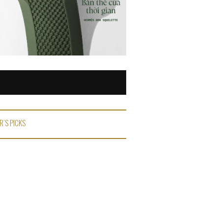
R'S PICKS