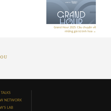
Grand Hour 2025: Câu chuyện về
những giá trị tinh hoa
→
YOU
 TALKS
W NETWORK
'S LAB