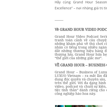
Hãy cùng Grand Hour Season
Excellence” – nơi những giá trị t
______
Về GRAND HOUR VIDEO PODC
Grand Hour Video Podcast Ser
tranh toàn cảnh về câu chuyệ
những khám phá về thú chơi củ
nhân có tiếng trong nhiều ngàn
dắt những thương hiệu hàng đầ
thượng lưu. Grand Hour hứa hẹ
“thế giới của những giấc mơ”.
VỀ GRAND HOUR – BUSINESS
Grand Hour – Business of Lux
LUXUO Vietnam – ra mắt lần đầ
dung độc quyền và chuyên sâu, 
trên thế giới. Với đa dạng hình
video, podcast và chuỗi sự kiện
tiệc tinh thần” dành riêng cho
công nghiệp hào hoa này.