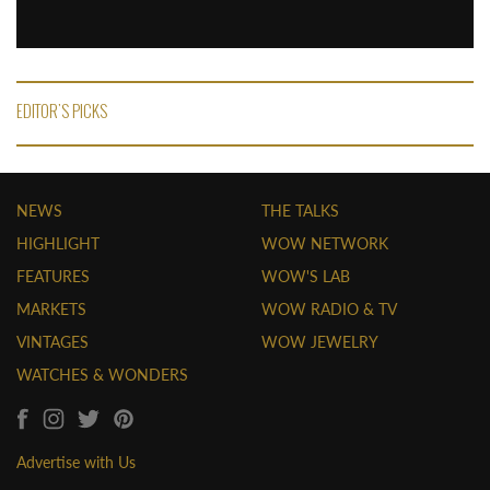
EDITOR'S PICKS
NEWS
THE TALKS
HIGHLIGHT
WOW NETWORK
FEATURES
WOW'S LAB
MARKETS
WOW RADIO & TV
VINTAGES
WOW JEWELRY
WATCHES & WONDERS
Advertise with Us