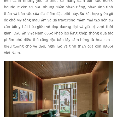
Bên cạnh những yếu tố thiết kế mang đậm bản sắc Rolex,
boutique còn sở hữu những điểm nhấn riêng, phản ánh tinh
thần và bản sắc của địa điểm đặc biệt này. Sự kết hợp giữa gỗ
óc chó Mỹ tông màu ấm và đá travertine mềm mại tạo nên sự
cân bằng hài hòa giữa vẻ đẹp đương đại và giá trị vượt thời
gian. Dấu ấn Việt Nam được khéo léo lồng ghép thông qua tác
phẩm phù điêu thủ công độc bản lấy cảm hứng từ hoa sen –
biểu tượng cho vẻ đẹp, nghị lực và tinh thần của con người
Việt Nam.