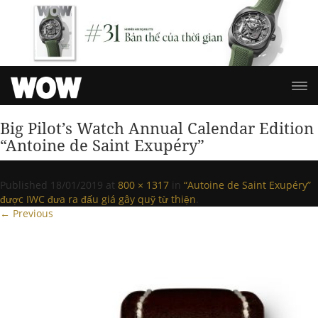
Big Pilot’s Watch Annual Calendar Edition
“Antoine de Saint Exupéry”
Published
18/01/2019
at
800 × 1317
in
“Autoine de Saint Exupéry”
được IWC đưa ra đấu giá gây quỹ từ thiện
.
← Previous