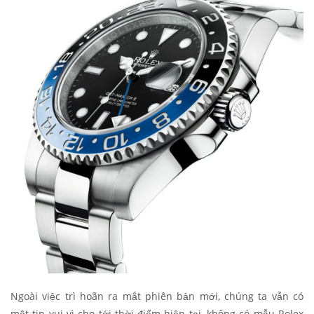
Ngoài việc trì hoãn ra mắt phiên bản mới, chúng ta vẫn có
một tin vui vì cho tới thời điểm hiện tại, không có mẫu Rolex