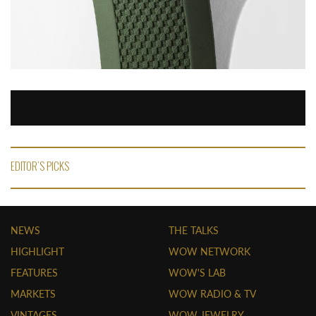
EDITOR'S PICKS
NEWS
THE TALKS
HIGHLIGHT
WOW NETWORK
FEATURES
WOW'S LAB
MARKETS
WOW RADIO & TV
VINTAGES
WOW JEWELRY