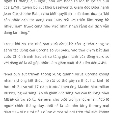
ngày 11 tháng 2, Bulgari, nhà kim hoàn La Mã thuộc sở hữu
của LVMH, tuyên bố rút khỏi Baselworld. Giám đốc Điều hành
Jean-Christophe Babin cho biết quyết định đã được đưa ra “khi
cân nhắc đến tác động của SARS đối với triển lãm đồng hồ
nhiều năm trước cũng như việc nhìn nhận rằng đại dịch vẫn
đang lan rộng.”
Trong khi đó, các nhà sản xuất đồng hồ còn lại vẫn đang so
sánh tác động của Corona so với SARS, vào thời điểm bắt đầu
cuộc Chiến tranh Iraq và sự tăng giá mạnh của đồng euro so
với đồng đô la đã góp phần làm giảm xuất khẩu lên đến 4,4%.
“Nếu cơn sốt truyền thông xung quanh virus Corona không
nhanh chóng kết thúc, nó rất có thể gây ra thiệt hại kinh tế
hơn nhiều so với 17 năm trước,” theo ông Maxim Maximilian
Büsser, người sáng lập và giám đốc sáng tạo của thương hiệu
MB&F có trụ sở tại Geneva, cho biết trong một email. “Có lẽ
người chiến thắng duy nhất sẽ là các nền tảng thương mại
điện tử – vì người tiêu dùng ở một số nơi trên thế giới không