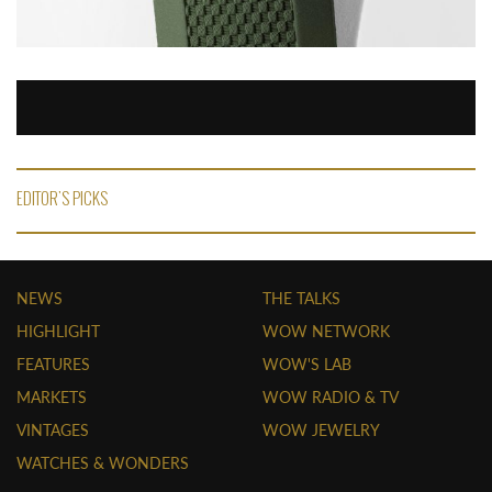
EDITOR'S PICKS
NEWS
THE TALKS
HIGHLIGHT
WOW NETWORK
FEATURES
WOW'S LAB
MARKETS
WOW RADIO & TV
VINTAGES
WOW JEWELRY
WATCHES & WONDERS