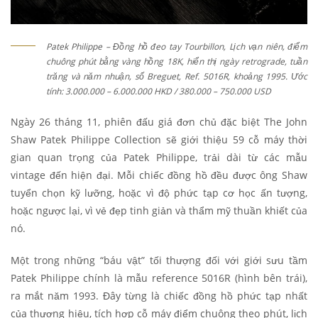
Patek Philippe – Đồng hồ đeo tay Tourbillon, Lịch vạn niên, điểm
chuông phút bằng vàng hồng 18K, hiển thị ngày retrograde, tuần
trăng và năm nhuận, số Breguet, Ref. 5016R, khoảng 1995. Ước
tính: 3.000.000 – 6.000.000 HKD / 380.000 – 750.000 USD
Ngày 26 tháng 11, phiên đấu giá đơn chủ đặc biệt The John
Shaw Patek Philippe Collection sẽ giới thiệu 59 cỗ máy thời
gian quan trọng của Patek Philippe, trải dài từ các mẫu
vintage đến hiện đại. Mỗi chiếc đồng hồ đều được ông Shaw
tuyển chọn kỹ lưỡng, hoặc vì độ phức tạp cơ học ấn tượng,
hoặc ngược lại, vì vẻ đẹp tinh giản và thẩm mỹ thuần khiết của
nó.
Một trong những “báu vật” tối thượng đối với giới sưu tầm
Patek Philippe chính là mẫu reference 5016R (hình bên trái),
ra mắt năm 1993. Đây từng là chiếc đồng hồ phức tạp nhất
của thương hiệu, tích hợp cỗ máy điểm chuông theo phút, lịch