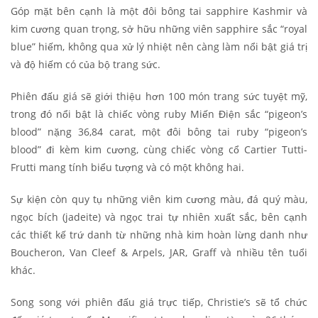
Góp mặt bên cạnh là một đôi bông tai sapphire Kashmir và
kim cương quan trọng, sở hữu những viên sapphire sắc “royal
blue” hiếm, không qua xử lý nhiệt nên càng làm nổi bật giá trị
và độ hiếm có của bộ trang sức.
Phiên đấu giá sẽ giới thiệu hơn 100 món trang sức tuyệt mỹ,
trong đó nổi bật là chiếc vòng ruby Miến Điện sắc “pigeon’s
blood” nặng 36,84 carat, một đôi bông tai ruby “pigeon’s
blood” đi kèm kim cương, cùng chiếc vòng cổ Cartier Tutti-
Frutti mang tính biểu tượng và có một không hai.
Sự kiện còn quy tụ những viên kim cương màu, đá quý màu,
ngọc bích (jadeite) và ngọc trai tự nhiên xuất sắc, bên cạnh
các thiết kế trứ danh từ những nhà kim hoàn lừng danh như
Boucheron, Van Cleef & Arpels, JAR, Graff và nhiều tên tuổi
khác.
Song song với phiên đấu giá trực tiếp, Christie’s sẽ tổ chức