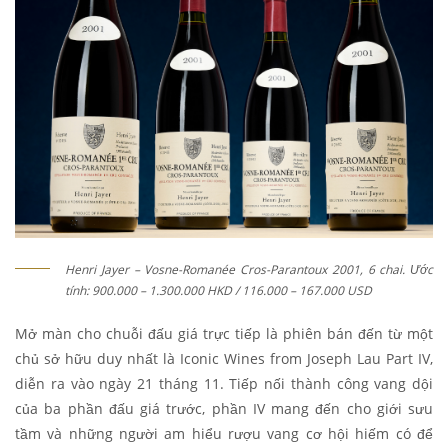
Henri Jayer – Vosne-Romanée Cros-Parantoux 2001, 6 chai. Ước
tính: 900.000 – 1.300.000 HKD / 116.000 – 167.000 USD
Mở màn cho chuỗi đấu giá trực tiếp là phiên bán đến từ một
chủ sở hữu duy nhất là Iconic Wines from Joseph Lau Part IV,
diễn ra vào ngày 21 tháng 11. Tiếp nối thành công vang dội
của ba phần đấu giá trước, phần IV mang đến cho giới sưu
tầm và những người am hiểu rượu vang cơ hội hiếm có để