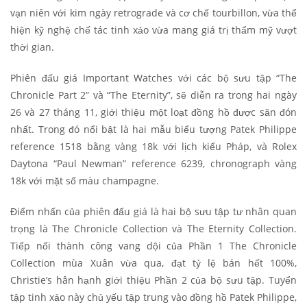
vạn niên với kim ngày retrograde và cơ chế tourbillon, vừa thể
hiện kỹ nghệ chế tác tinh xảo vừa mang giá trị thẩm mỹ vượt
thời gian.
Phiên đấu giá Important Watches với các bộ sưu tập “The
Chronicle Part 2” và “The Eternity”, sẽ diễn ra trong hai ngày
26 và 27 tháng 11, giới thiệu một loạt đồng hồ được săn đón
nhất. Trong đó nổi bật là hai mẫu biểu tượng Patek Philippe
reference 1518 bằng vàng 18k với lịch kiểu Pháp, và Rolex
Daytona “Paul Newman” reference 6239, chronograph vàng
18k với mặt số màu champagne.
Điểm nhấn của phiên đấu giá là hai bộ sưu tập tư nhân quan
trọng là The Chronicle Collection và The Eternity Collection.
Tiếp nối thành công vang dội của Phần 1 The Chronicle
Collection mùa Xuân vừa qua, đạt tỷ lệ bán hết 100%,
Christie’s hân hạnh giới thiệu Phần 2 của bộ sưu tập. Tuyển
tập tinh xảo này chủ yếu tập trung vào đồng hồ Patek Philippe,