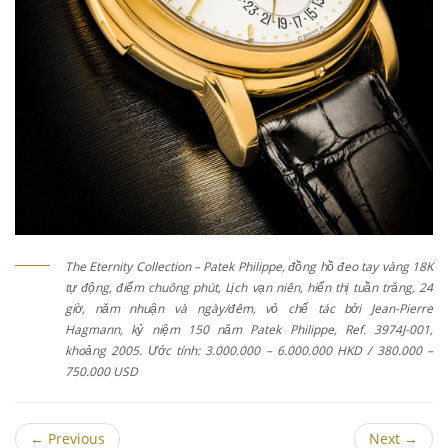
The Eternity Collection – Patek Philippe, đồng hồ đeo tay vàng 18K
tự động, điểm chuông phút, Lịch vạn niên, hiển thị tuần trăng, 24
giờ, năm nhuận và ngày/đêm, vỏ chế tác bởi Jean-Pierre
Hagmann, kỷ niệm 150 năm Patek Philippe, Ref. 3974J-001,
khoảng 2005. Ước tính: 3.000.000 – 6.000.000 HKD / 380.000 –
750.000 USD
←
Previous
Next
→