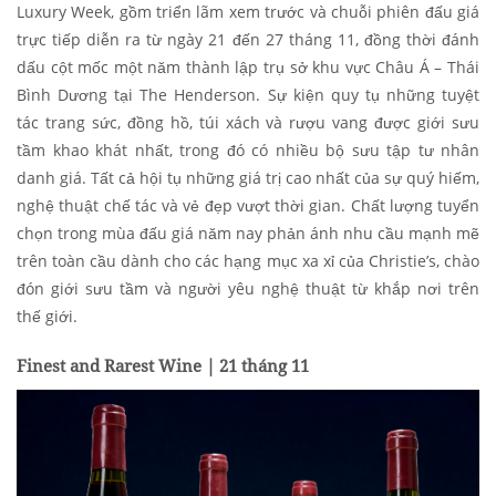
Luxury Week, gồm triển lãm xem trước và chuỗi phiên đấu giá
trực tiếp diễn ra từ ngày 21 đến 27 tháng 11, đồng thời đánh
dấu cột mốc một năm thành lập trụ sở khu vực Châu Á – Thái
Bình Dương tại The Henderson. Sự kiện quy tụ những tuyệt
tác trang sức, đồng hồ, túi xách và rượu vang được giới sưu
tầm khao khát nhất, trong đó có nhiều bộ sưu tập tư nhân
danh giá. Tất cả hội tụ những giá trị cao nhất của sự quý hiếm,
nghệ thuật chế tác và vẻ đẹp vượt thời gian. Chất lượng tuyển
chọn trong mùa đấu giá năm nay phản ánh nhu cầu mạnh mẽ
trên toàn cầu dành cho các hạng mục xa xỉ của Christie’s, chào
đón giới sưu tầm và người yêu nghệ thuật từ khắp nơi trên
thế giới.
Finest and Rarest Wine | 21 tháng 11