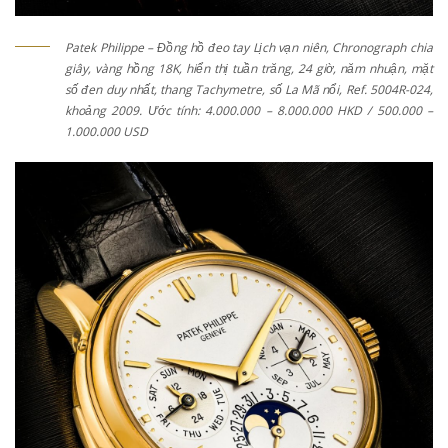
Patek Philippe – Đồng hồ đeo tay Lịch vạn niên, Chronograph chia
giây, vàng hồng 18K, hiển thị tuần trăng, 24 giờ, năm nhuận, mặt
số đen duy nhất, thang Tachymetre, số La Mã nổi, Ref. 5004R-024,
khoảng 2009. Ước tính: 4.000.000 – 8.000.000 HKD / 500.000 –
1.000.000 USD