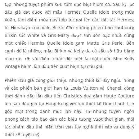
tập những tuyệt phẩm sưu tầm đặc biệt hiếm có. Sau kỷ lục
đấu giá đạt được với mẫu Hermès Quelle Idole trong mùa
Xuân, tâm điểm mùa này tiếp tục gọi tên các kiệt tác Hermès,
từ Himalaya crocodile Birkin đến những phiên bản Faubourg
Birkin sắc White và Gris Misty được săn đón bậc nhất, cùng
một chiếc Hermès Quelle Idole gam Matte Gris Perle. Bên
cạnh đó là những mẫu Birkin và Kelly da cá sấu sở hữu bảng
màu rực rỡ, với điểm nhấn đặc biệt là một chiếc Mini Kelly
vintage hiếm, lần đầu tiên xuất hiện tại đấu giá.
Phiên đấu giá cũng giới thiệu những thiết kế đầy ngẫu hứng
và các phiên bản giới hạn từ Louis Vuitton và Chanel, đồng
thời đánh dấu lần đầu tiên Christie’s đưa đầm Haute Couture
lên sàn đấu giá tại Hong Kong với hai thiết kế Dior thanh lịch
góp mặt trong danh mục lần này. Từ những tuyên ngôn
phong cách táo bạo đến các biểu tượng vượt thời gian, mỗi
tác phẩm đều thể hiện trọn vẹn tay nghề tinh xảo và dụng ý
thiết kế tuyệt mỹ.