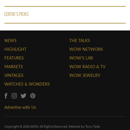
EDITOR'S PICKS
NEWS
THE TALKS
HIGHLIGHT
WOW NETWORK
FEATURES
WOW'S LAB
MARKETS
WOW RADIO & TV
VINTAGES
WOW JEWELRY
WATCHES & WONDERS
Advertise with Us
Copyright © 2026 WOW. All Rights Reserved. Website by
Tony Toàn