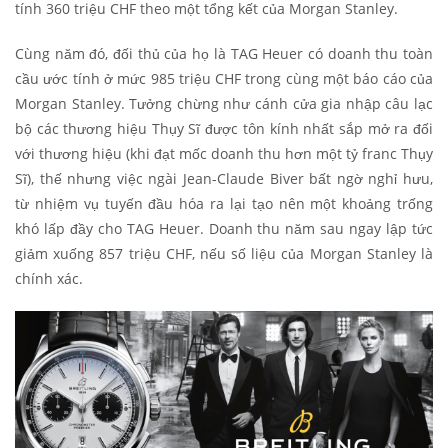
tính 360 triệu CHF theo một tổng kết của Morgan Stanley.
Cùng năm đó, đối thủ của họ là TAG Heuer có doanh thu toàn
cầu ước tính ở mức 985 triệu CHF trong cùng một báo cáo của
Morgan Stanley. Tưởng chừng như cánh cửa gia nhập câu lạc
bộ các thương hiệu Thụy Sĩ được tôn kính nhất sắp mở ra đối
với thương hiệu (khi đạt mốc doanh thu hơn một tỷ franc Thụy
Sĩ), thế nhưng việc ngài Jean-Claude Biver bất ngờ nghỉ hưu,
từ nhiệm vụ tuyến đầu hóa ra lại tạo nên một khoảng trống
khó lấp đầy cho TAG Heuer. Doanh thu năm sau ngay lập tức
giảm xuống 857 triệu CHF, nếu số liệu của Morgan Stanley là
chính xác.