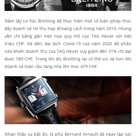
Nắm lấy cơ hội, Breitling đã thực hiện một số biện pháp thúc
đẩy doanh số rồi thu hẹp khoảng cách trong năm 2019, nhưng
vẫn chỉ bằng gần một nửa quy mô của TAG Heuer với 440
triệu CHF. Kế đến, đại dịch Covid-19 của năm 2020 đã phần
nào khiến doanh thu của TAG Heuer suy giảm đến 31% chỉ đạt
được 589 CHF. Trong khi đó, Breitling lại có thể vui vẻ hơn khi
doanh số toàn cầu tăng nhẹ lên mức 479 CHF.
Nhận thấy sự bất ổn, tỷ phú Bernard Arnault đã ngay lập tức