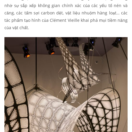
nhờ sự sắp xếp không gian chính xác của các yếu tố nén và
căng, các tấm sợi carbon dệt, vật liệu nhuộm hàng loạt… các
tác phẩm tạo hình của Clément Vieille khai phá mọi tiềm năng
của vật chất.