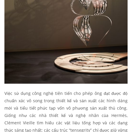
Việc sử dụng công nghệ tiên tiến cho phép ông đạt được độ
chuẩn xác vô song trong thiết kế và sản xuất các hình dáng
mới và tiểu tiết phức tạp vốn vô phương sản xuất thủ công.
Giống như các nhà thiết kế và nghệ nhân của Hermès,
Clément Vieille tìm hiểu các vật liệu tổng hợp và các dạng
thức sáng tạo nhất: các cấu trúc “tensegrity” chỉ được giữ vững