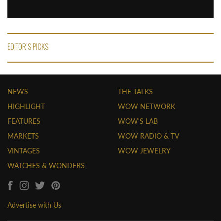
EDITOR'S PICKS
NEWS
THE TALKS
HIGHLIGHT
WOW NETWORK
FEATURES
WOW'S LAB
MARKETS
WOW RADIO & TV
VINTAGES
WOW JEWELRY
WATCHES & WONDERS
Advertise with Us