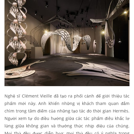
Nghệ sĩ Clément Vieille đã tạo ra phối cảnh để giới thiệu tác
phẩm mới này. Anh khiến những vị khách tham quan đắm
chìm trong tâm điểm của những tạo tác đo thời gian Hermès.
Người xem tự do điều hướng giữa các tác phẩm điêu khắc lơ
lửng giữa không gian và thưởng thức nhịp điệu của chúng.
Mọi thứ đều được diễn họa; mọi thứ đều có ý nghĩa trong