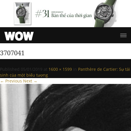
3707041
Published
05/01/2019
at
1600 × 1599
in
Panthère de Cartier: Sự tái
sinh của một biểu tượng
.
← Previous
Next →