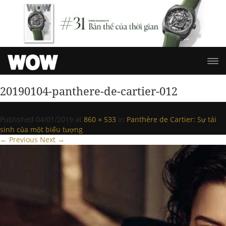
20190104-panthere-de-cartier-012
Published
04/01/2019
at
860 × 533
in
Panthère de Cartier: Sự tái
sinh của một biểu tượng
.
← Previous
Next →