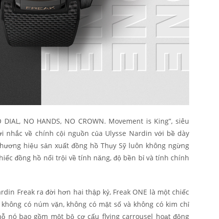
NO DIAL, NO HANDS, NO CROWN. Movement is King”, siêu
 nhắc về chính cội nguồn của Ulysse Nardin với bề dày
 thương hiệu sản xuất đồng hồ Thụy Sỹ luôn không ngừng
iếc đồng hồ nổi trội về tính năng, độ bền bỉ và tính chính
rdin Freak ra đời hơn hai thập kỷ, Freak ONE là một chiếc
: không có núm vặn, không có mặt số và không có kim chỉ
chỗ nó bao gồm một bộ cơ cấu flying carrousel hoạt động