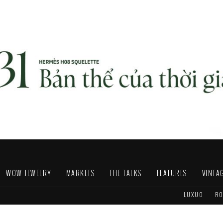
WOW JEWELRY
MARKETS
THE TALKS
FEATURES
VINTA
LUXUO
RO