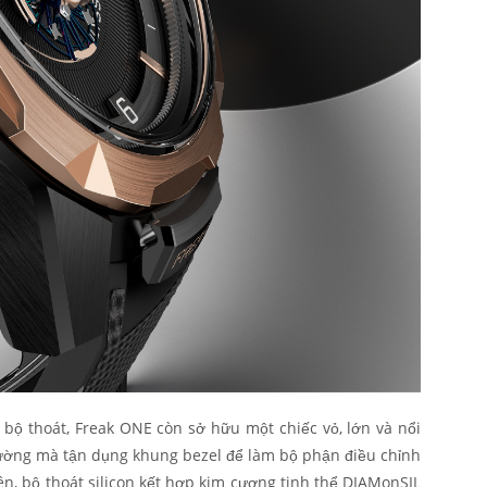
 bộ thoát, Freak ONE còn sở hữu một chiếc vỏ, lớn và nổi
ường mà tận dụng khung bezel để làm bộ phận điều chỉnh
iên, bộ thoát silicon kết hợp kim cương tinh thể DIAMonSIL