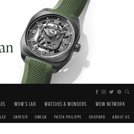
GES
WOW'S LAB
WATCHES & WONDERS
WOW NETWORK
LEX
CARTIER
OMEGA
PATEK PHILIPPE
CHOPARD
ABOUT US