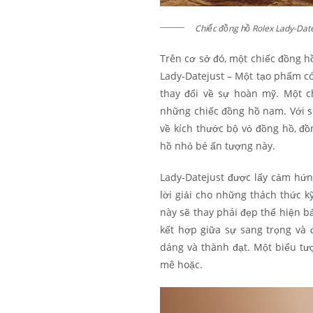
Chiếc đồng hồ Rolex Lady-Date
Trên cơ sở đó, một chiếc đồng h
Lady-Datejust – Một tạo phẩm có
thay đổi về sự hoàn mỹ. Một c
những chiếc đồng hồ nam. Với sự
về kích thước bộ vỏ đồng hồ, đ
hồ nhỏ bé ấn tượng này.
Lady-Datejust được lấy cảm hứng
lời giải cho những thách thức k
này sẽ thay phái đẹp thể hiện bả
kết hợp giữa sự sang trọng và 
dáng và thành đạt. Một biểu tư
mê hoặc.