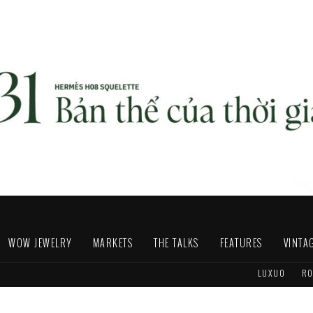
WOW JEWELRY
MARKETS
THE TALKS
FEATURES
VINTA
LUXUO
RO