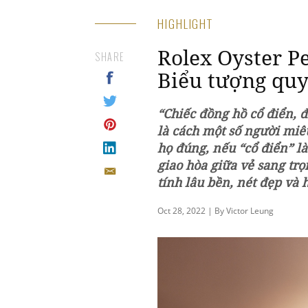
HIGHLIGHT
Rolex Oyster P
SHARE
Biểu tượng quy
“Chiếc đồng hồ cổ điển, đ
là cách một số người miêu
họ đúng, nếu “cổ điển” là
giao hòa giữa vẻ sang tr
tính lâu bền, nét đẹp và h
Oct 28, 2022 | By Victor Leung