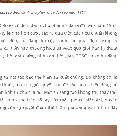
just cổ điển dành cho phái nữ ra đời vào năm 1957
ồ Rolex cổ điển dành cho phái nữ đã ra đời vào năm 1957:
 tỷ lệ nhỏ hơn được tạo ra dựa trên các tiêu chuẩn không
hiếc đồng hồ đáng tin cậy dành cho phái đẹp tương tự
 cải tiến này, thương hiệu đã vượt qua giới hạn kỹ thuật
ồng thời đạt chứng nhận đo thời gian COSC cho mẫu đồng
 từ nét táo bạo thể hiện sự xuất chúng. Đó không chỉ là
ỹ thuật, mà còn giải quyết vấn đề văn hóa: chiếc đồng hồ
n lĩnh tự chủ của họ. Một sự sáng tạo không thể thay thế,
độ chính xác trên cổ tay của một quý cô hiện đại, duyên
ợng của sự quyết đoán thể hiện qua dáng vẻ nữ tính đầy