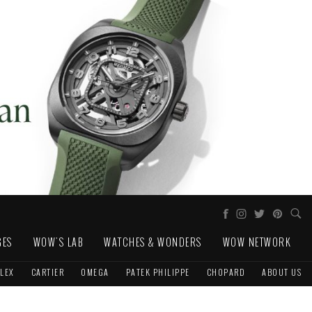
GES
WOW'S LAB
WATCHES & WONDERS
WOW NETWORK
LEX
CARTIER
OMEGA
PATEK PHILIPPE
CHOPARD
ABOUT US