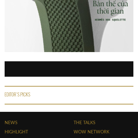
EDITOR'S PICKS
NEWS
THE TALKS
HIGHLIGHT
WOW NETWORK