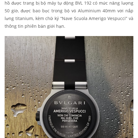
hồ được trang bị bộ máy tự động BVL 192 có mức năng lượng
50 giờ, được bao bọc trong bộ vỏ Aluminium 40mm với nắp
lưng titanium, kèm chữ ký “Nave Scuola Amerigo Vespucci” và
thông tin phiên bản giới hạn.