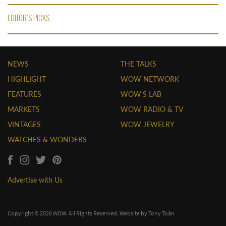
EDITOR'S PICKS
NEWS
THE TALKS
HIGHLIGHT
WOW NETWORK
FEATURES
WOW'S LAB
MARKETS
WOW RADIO & TV
VINTAGES
WOW JEWELRY
WATCHES & WONDERS
Advertise with Us
Copyright © 2026 WOW. All Rights Reserved. Website by
Tony Toàn