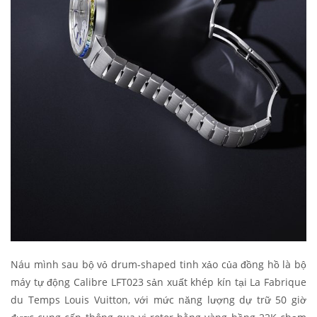
Náu mình sau bộ vỏ drum-shaped tinh xảo của đồng hồ là bộ
máy tự động Calibre LFT023 sản xuất khép kín tại La Fabrique
du Temps Louis Vuitton, với mức năng lượng dự trữ 50 giờ