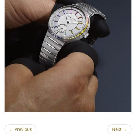
←
Previous
Next
→