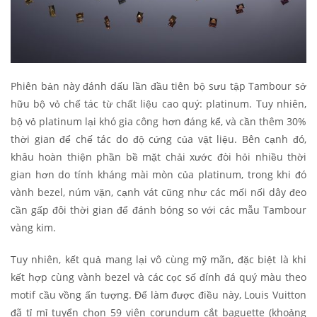
Phiên bản này đánh dấu lần đầu tiên bộ sưu tập Tambour sở
hữu bộ vỏ chế tác từ chất liệu cao quý: platinum. Tuy nhiên,
bộ vỏ platinum lại khó gia công hơn đáng kể, và cần thêm 30%
thời gian để chế tác do độ cứng của vật liệu. Bên cạnh đó,
khâu hoàn thiện phần bề mặt chải xước đòi hỏi nhiều thời
gian hơn do tính kháng mài mòn của platinum, trong khi đó
vành bezel, núm vặn, cạnh vát cũng như các mối nối dây đeo
cần gấp đôi thời gian để đánh bóng so với các mẫu Tambour
vàng kim.
Tuy nhiên, kết quả mang lại vô cùng mỹ mãn, đặc biệt là khi
kết hợp cùng vành bezel và các cọc số đính đá quý màu theo
motif cầu vồng ấn tượng. Để làm được điều này, Louis Vuitton
đã tỉ mỉ tuyển chọn 59 viên corundum cắt baguette (khoảng