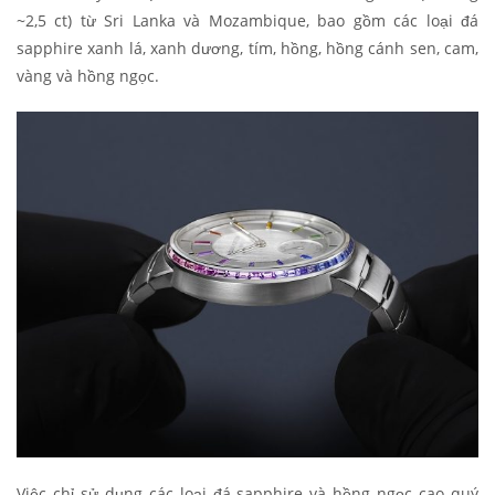
~2,5 ct) từ Sri Lanka và Mozambique, bao gồm các loại đá
sapphire xanh lá, xanh dương, tím, hồng, hồng cánh sen, cam,
vàng và hồng ngọc.
Việc chỉ sử dụng các loại đá sapphire và hồng ngọc cao quý