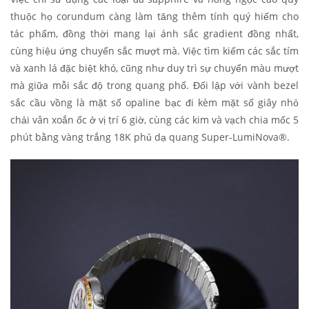
thuộc họ corundum càng làm tăng thêm tính quý hiếm cho
tác phẩm, đồng thời mang lại ánh sắc gradient đồng nhất,
cùng hiệu ứng chuyển sắc mượt mà. Việc tìm kiếm các sắc tím
và xanh lá đặc biệt khó, cũng như duy trì sự chuyển màu mượt
mà giữa mỗi sắc độ trong quang phổ. Đối lập với vành bezel
sắc cầu vồng là mặt số opaline bạc đi kèm mặt số giây nhỏ
chải vân xoắn ốc ở vị trí 6 giờ, cùng các kim và vạch chia mốc 5
phút bằng vàng trắng 18K phủ dạ quang Super-LumiNova®.