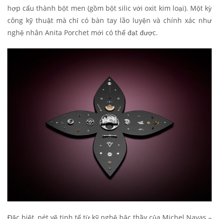
hợp cấu thành bột men (gồm bột silic với oxit kim loại). Một kỳ
công kỹ thuật mà chỉ có bàn tay lão luyện và chính xác như
nghệ nhân Anita Porchet mới có thể đạt được.
Đặc biệt, nét vẽ tinh tế từ kỹ nghệ bậc thầy của Michel Navas –