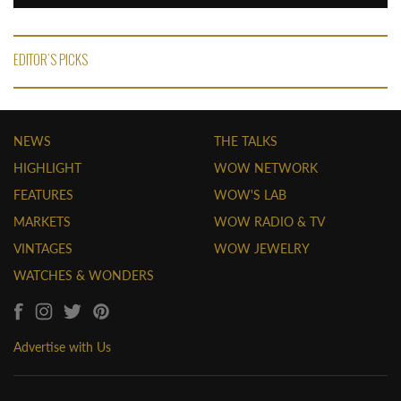
EDITOR'S PICKS
NEWS
THE TALKS
HIGHLIGHT
WOW NETWORK
FEATURES
WOW'S LAB
MARKETS
WOW RADIO & TV
VINTAGES
WOW JEWELRY
WATCHES & WONDERS
Advertise with Us