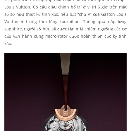
Louis Vuitton. Cơ cấu điều chỉnh bố trí ở vị trí 6 giờ trên mặt
số sở hữu thiết kế tinh xảo, nêu bật “chữ V” của Gaston-Louis
Vuitton ở trung tâm lồng tourbillon. Thông qua nắp lưng
sapphire, người sở hữu sẽ được tận mắt chiêm ngưỡng các cơ
cấu vận hành cùng micro-rotor được hoàn thiện cực kỳ tinh
xảo.