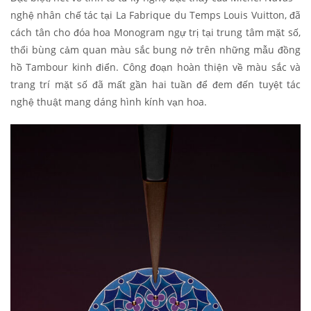
nghệ nhân chế tác tại La Fabrique du Temps Louis Vuitton, đã
cách tân cho đóa hoa Monogram ngự trị tại trung tâm mặt số,
thổi bùng cảm quan màu sắc bung nở trên những mẫu đồng
hồ Tambour kinh điển. Công đoạn hoàn thiện về màu sắc và
trang trí mặt số đã mất gần hai tuần để đem đến tuyệt tác
nghệ thuật mang dáng hình kính vạn hoa.