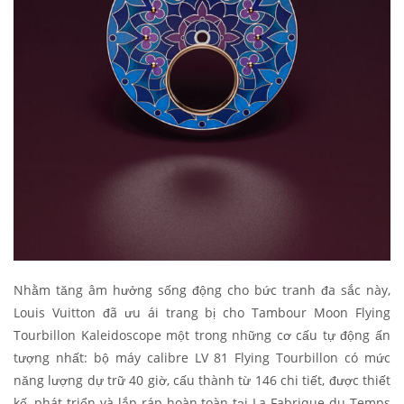
Nhằm tăng âm hưởng sống động cho bức tranh đa sắc này,
Louis Vuitton đã ưu ái trang bị cho Tambour Moon Flying
Tourbillon Kaleidoscope một trong những cơ cấu tự động ấn
tượng nhất: bộ máy calibre LV 81 Flying Tourbillon có mức
năng lượng dự trữ 40 giờ, cấu thành từ 146 chi tiết, được thiết
kế, phát triển và lắp ráp hoàn toàn tại La Fabrique du Temps