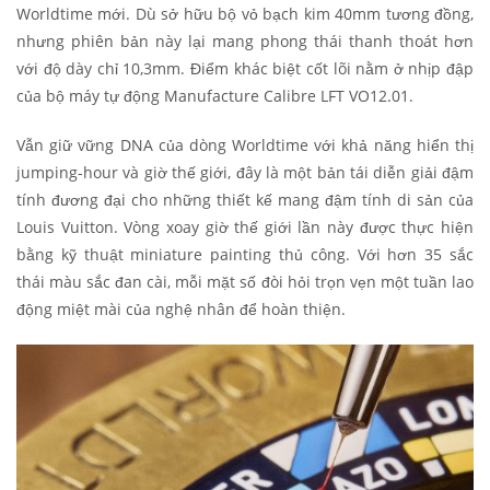
Worldtime mới. Dù sở hữu bộ vỏ bạch kim 40mm tương đồng,
nhưng phiên bản này lại mang phong thái thanh thoát hơn
với độ dày chỉ 10,3mm. Điểm khác biệt cốt lõi nằm ở nhịp đập
của bộ máy tự động Manufacture Calibre LFT VO12.01.
Vẫn giữ vững DNA của dòng Worldtime với khả năng hiển thị
jumping-hour và giờ thế giới, đây là một bản tái diễn giải đậm
tính đương đại cho những thiết kế mang đậm tính di sản của
Louis Vuitton. Vòng xoay giờ thế giới lần này được thực hiện
bằng kỹ thuật miniature painting thủ công. Với hơn 35 sắc
thái màu sắc đan cài, mỗi mặt số đòi hỏi trọn vẹn một tuần lao
động miệt mài của nghệ nhân để hoàn thiện.