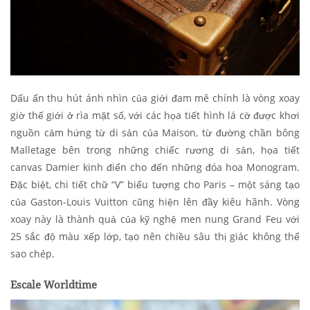
Dấu ấn thu hút ánh nhìn của giới đam mê chính là vòng xoay
giờ thế giới ở rìa mặt số, với các họa tiết hình lá cờ được khơi
nguồn cảm hứng từ di sản của Maison, từ đường chần bông
Malletage bên trong những chiếc rương di sản, họa tiết
canvas Damier kinh điển cho đến những đóa hoa Monogram.
Đặc biệt, chi tiết chữ “V” biểu tượng cho Paris – một sáng tạo
của Gaston-Louis Vuitton cũng hiện lên đầy kiêu hãnh. Vòng
xoay này là thành quả của kỹ nghệ men nung Grand Feu với
25 sắc độ màu xếp lớp, tạo nên chiều sâu thị giác không thể
sao chép.
Escale Worldtime