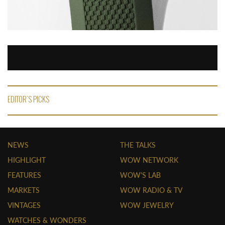
EDITOR'S PICKS
NEWS
THE TALKS
HIGHLIGHT
WOW NETWORK
FEATURES
WOW'S LAB
MARKETS
WOW RADIO & TV
VINTAGES
WOW JEWELRY
WATCHES & WONDERS