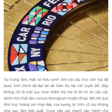
Tại trung tâm, mặt số màu xanh lam với cấu trúc vân hạt đã
được tinh chỉnh để đạt tới độ hiển thị sắc nét tuyệt đối. Đây
không chỉ là một lựa chọn thẩm mỹ mà là lời tri ân sâu sắc
dành cho chất liệu canvas Monogram huyền thoại, kết nối quá
khứ huy hoàng với nhịp đập của tương lai trên cổ tay những
nhà sưu tầm kiệt xuất. Cung cấp sức mạnh vận hành cho