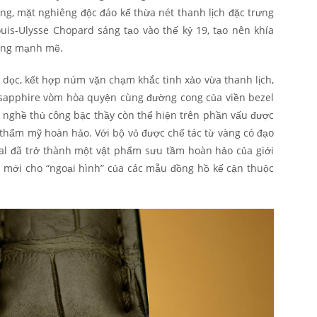
g, mặt nghiêng độc đáo kế thừa nét thanh lịch đặc trưng
ouis-Ulysse Chopard sáng tạo vào thế kỷ 19, tạo nên khía
ượng mạnh mẽ.
n dọc, kết hợp núm vặn chạm khắc tinh xảo vừa thanh lịch,
 sapphire vòm hòa quyện cùng đường cong của viền bezel
y nghề thủ công bậc thầy còn thể hiện trên phần vấu được
h thẩm mỹ hoàn hảo. Với bộ vỏ được chế tác từ vàng có đạo
ual đã trở thành một vật phẩm sưu tầm hoàn hảo của giới
 mới cho “ngoại hình” của các mẫu đồng hồ kế cận thuộc