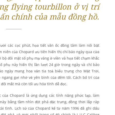
ng flying tourbillon ở vị trí
hấn chính của mẫu đồng hồ.
ưới các cọc phút, họa tiết vân ốc đồng tâm làm nổi bật
n niên của Chopard ưu tiên hiển thị chỉ báo ngày qua cửa
 với bộ đôi mặt số phụ mạ vàng ở viền và họa tiết chạm khắc
số phụ này hiển thị lần lượt 24 giờ trong ngày và chỉ báo
áo ngày mang hoa văn tia toả biểu trưng cho Mặt Trời,
 ngang gợi nhớ vẻ yên bình của đêm tối. Cách bố trí của
 đôi mắt mà còn tối ưu hóa tính dễ đọc.
ác của Chopard là ứng dụng các tính năng phức tạp, làm
này bằng tầm nhìn đột phá đặc trưng, đồng thời lắp ráp
ài tình. Lịch sử của Chopard kể từ năm 1996 đã ghi dấu
ột phá, và mới nhất trong số đó chính là L.U.C Calibre