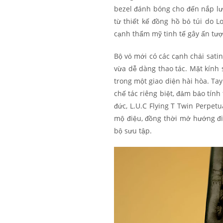
bezel đánh bóng cho đến nắp lưn
từ thiết kế đồng hồ bỏ túi do L
cạnh thẩm mỹ tinh tế gây ấn t
Bộ vỏ mới có các cạnh chải sati
vừa dễ dàng thao tác. Mặt kính
trong một giao diện hài hòa. Ta
chế tác riêng biệt, đảm bảo tín
đức, L.U.C Flying T Twin Perpet
mộ điệu, đồng thời mở hướng đi
bộ sưu tập.