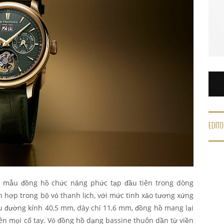
EDITO
 là mẫu đồng hồ chức năng phức tạp đầu tiên trong dòng
ích hợp trong bộ vỏ thanh lịch, với mức tinh xảo tương xứng
u đường kính 40,5 mm, dày chỉ 11,6 mm, đồng hồ mang lại
rên mọi cổ tay. Vỏ đồng hồ dạng bassine thuôn dần từ viền