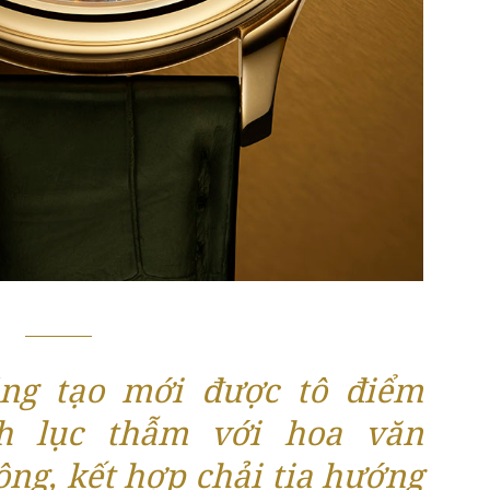
ng tạo mới được tô điểm
h lục thẫm với hoa văn
ông, kết hợp chải tia hướng