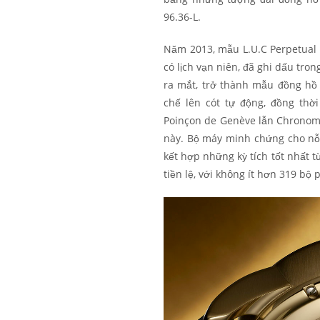
96.36-L.
Năm 2013, mẫu L.U.C Perpetual T
có lịch vạn niên, đã ghi dấu tron
ra mắt, trở thành mẫu đồng hồ đ
chế lên cót tự động, đồng th
Poinçon de Genève lẫn Chronomet
này. Bộ máy minh chứng cho nỗ 
kết hợp những kỳ tích tốt nhất t
tiền lệ, với không ít hơn 319 bộ 