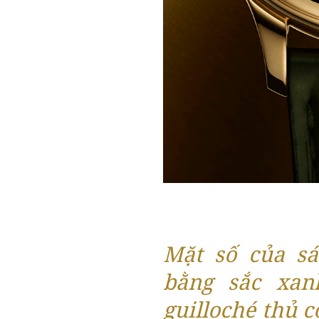
Mặt số của sá
bằng sắc xan
guilloché thủ c