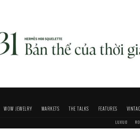
WOW JEWELRY
MARKETS
THE TALKS
FEATURES
VINTA
LUXUO
RO