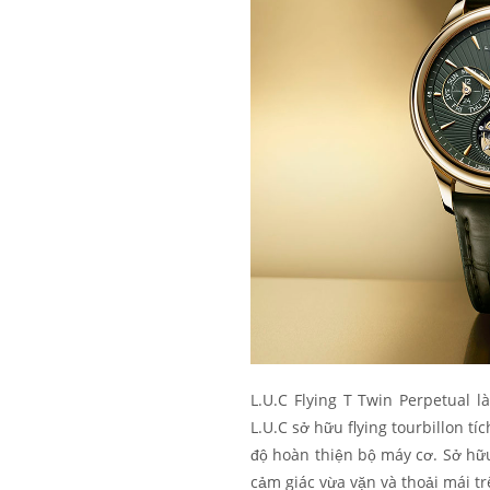
L.U.C Flying T Twin Perpetual
L.U.C sở hữu flying tourbillon t
độ hoàn thiện bộ máy cơ. Sở hữ
cảm giác vừa vặn và thoải mái t