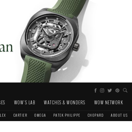
GES
WOW'S LAB
WATCHES & WONDERS
WOW NETWORK
LEX
CARTIER
OMEGA
PATEK PHILIPPE
CHOPARD
ABOUT US