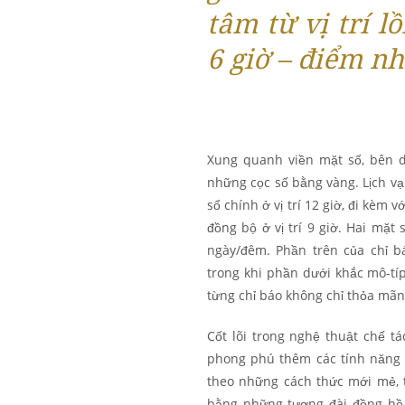
tâm từ vị trí lồ
6 giờ – điểm n
Xung quanh viền mặt số, bên d
những cọc số bằng vàng. Lịch vạ
sổ chính ở vị trí 12 giờ, đi kèm
đồng bộ ở vị trí 9 giờ. Hai mặt 
ngày/đêm. Phần trên của chỉ b
trong khi phần dưới khắc mô-típ
từng chỉ báo không chỉ thỏa mãn
Cốt lõi trong nghệ thuật chế t
phong phú thêm các tính năng 
theo những cách thức mới mẻ, t
bằng những tượng đài đồng hồ đ