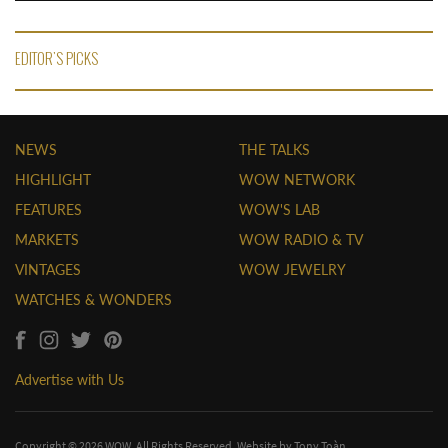
EDITOR'S PICKS
NEWS
THE TALKS
HIGHLIGHT
WOW NETWORK
FEATURES
WOW'S LAB
MARKETS
WOW RADIO & TV
VINTAGES
WOW JEWELRY
WATCHES & WONDERS
Advertise with Us
Copyright © 2026 WOW. All Rights Reserved. Website by
Tony Toàn