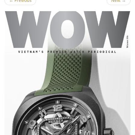
←
Previous
Next
→