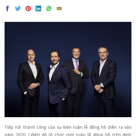
Tiếp nối thành công của sự kiện tuần lễ đồng hồ diễn ra vào
năm 2020, LVMH đã tổ chức một tuần lễ đồng hồ trên định