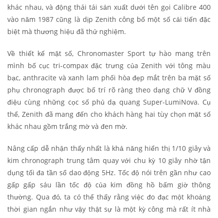
khác nhau, và động thái tái sản xuất dưới tên gọi Calibre 400
vào năm 1987 cũng là dịp Zenith công bố một số cải tiến đặc
biệt mà thương hiệu đã thử nghiệm.
Về thiết kế mặt số, Chronomaster Sport tự hào mang trên
mình bố cục tri-compax đặc trưng của Zenith với tông màu
bạc, anthracite và xanh lam phối hòa đẹp mắt trên ba mặt số
phụ chronograph được bố trí rõ ràng theo dạng chữ V đồng
điệu cùng những cọc số phủ dạ quang Super-LumiNova. Cụ
thể, Zenith đã mang đến cho khách hàng hai tùy chọn mặt số
khác nhau gồm trắng mờ và đen mờ.
Nâng cấp dễ nhận thấy nhất là khả năng hiển thị 1/10 giây và
kim chronograph trung tâm quay với chu kỳ 10 giây nhờ tận
dụng tối đa tần số dao động 5Hz. Tốc độ nói trên gần như cao
gấp gấp sáu lần tốc độ của kim đồng hồ bấm giờ thông
thường. Qua đó, ta có thể thấy rằng việc đo đạc một khoảng
thời gian ngắn như vậy thật sự là một kỳ công mà rất ít nhà