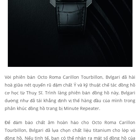
Với phiên bản Octo Roma Carillon Tourbillon, Bvlgari đã hài
hoà giữa nét quyến rũ đậm chất Ý và kỹ thuật chế tác đồng hồ
cơ học từ Thuỵ Sĩ. Trình làng phiên bản đồng hồ này, Bvlgari
dường như đã tái khẳng định vị thế hàng đầu của mình trong
phân khúc đồng hồ trang bị Minute Repeater.
Để đảm bảo chất âm hoàn hảo cho Octo Roma Carillon
Tourbillon, Bvlgari đã lựa chọn chất liệu titanium cho lớp vỏ
đồng hồ. Nếu tinh tế, bạn có thể nhận ra mặt số đồng hồ của