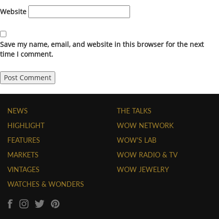
Website
Save my name, email, and website in this browser for the next
time I comment.
NEWS
THE TALKS
HIGHLIGHT
WOW NETWORK
FEATURES
WOW'S LAB
MARKETS
WOW RADIO & TV
VINTAGES
WOW JEWELRY
WATCHES & WONDERS