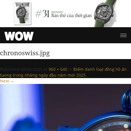
chronoswiss.jpg
Published
08/02/2025
at
960 × 640
in
Điểm danh loạt đồng hồ ấn
tượng trong những ngày đầu năm mới 2025
.
Next →